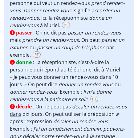
personne qui veut un rendez-vous
prend rendez-
vous
.
Donner rendez-vous
, signifie
accorder un
rendez-vous
. Ici, la réceptionniste
donne un
rendez-vous
à Muriel.
PT
passer
:
On ne dit pas
passer un rendez-vous
1
mais
prendre un rendez-vous
. On peut
passer un
examen
ou
passer un coup de téléphone
par
exemple.
PT
donne
:
La réceptionniste, c’est-à-dire la
2
personne qui répond au téléphone, dit à Muriel :
« Je peux vous donner un rendez-vous dans 10
jours. » On peut dire
donner un rendez-vous
ou
donner rendez-vous
. Exemple :
Il m’a donné
rendez-vous à la patinoire ce soir.
PT
décale
:
On ne peut pas
décaler un rendez-vous
2
dans
dix jours. On peut utiliser la préposition
à
après l’expression
décaler un rendez-vous
.
Exemple :
J’ai un empêchement demain, pouvons-
nous décaler notre rendez-vous
à
la semaine