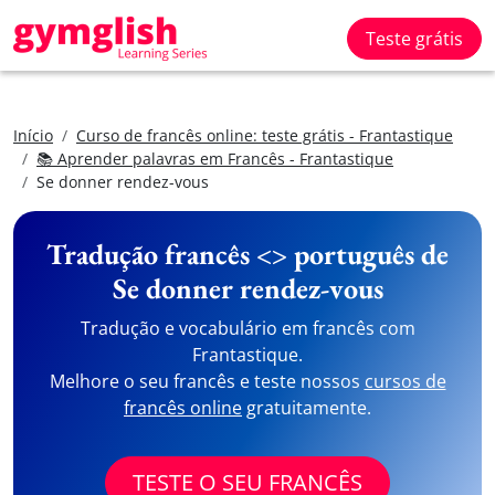
Teste grátis
Início
Curso de francês online: teste grátis - Frantastique
📚 Aprender palavras em Francês - Frantastique
Se donner rendez-vous
Tradução francês <> português de
Se donner rendez-vous
Tradução e vocabulário em francês com
Frantastique.
Melhore o seu francês e teste nossos
cursos de
francês online
gratuitamente.
TESTE O SEU FRANCÊS