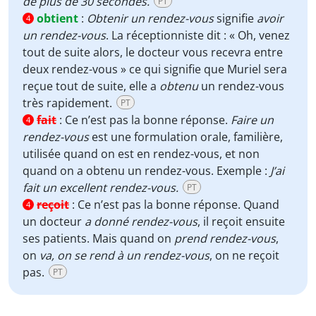
de plus de 30 secondes.
PT
obtient
:
Obtenir un rendez-vous
signifie
avoir
4
un rendez-vous
. La réceptionniste dit : « Oh, venez
tout de suite alors, le docteur vous recevra entre
deux rendez-vous » ce qui signifie que Muriel sera
reçue tout de suite, elle a
obtenu
un rendez-vous
très rapidement.
PT
fait
:
Ce n’est pas la bonne réponse.
Faire un
4
rendez-vous
est une formulation orale, familière,
utilisée quand on est en rendez-vous, et non
quand on a obtenu un rendez-vous. Exemple :
J’ai
fait un excellent rendez-vous.
PT
reçoit
:
Ce n’est pas la bonne réponse. Quand
4
un docteur
a donné rendez-vous
, il reçoit ensuite
ses patients. Mais quand on
prend rendez-vous
,
on
va, on se rend à un rendez-vous
, on ne reçoit
pas.
PT