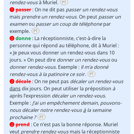
rendez-vous
à Muriel.
PT
passer
:
On ne dit pas
passer un rendez-vous
1
mais
prendre un rendez-vous
. On peut
passer un
examen
ou
passer un coup de téléphone
par
exemple.
PT
donne
:
La réceptionniste, c’est-à-dire la
2
personne qui répond au téléphone, dit à Muriel :
« Je peux vous donner un rendez-vous dans 10
jours. » On peut dire
donner un rendez-vous
ou
donner rendez-vous
. Exemple :
Il m’a donné
rendez-vous à la patinoire ce soir.
PT
décale
:
On ne peut pas
décaler un rendez-vous
2
dans
dix jours. On peut utiliser la préposition
à
après l’expression
décaler un rendez-vous
.
Exemple :
J’ai un empêchement demain, pouvons-
nous décaler notre rendez-vous
à
la semaine
prochaine ?
PT
prend
:
Ce n’est pas la bonne réponse. Muriel
2
veut
prendre rendez-vous
mais la réceptionniste