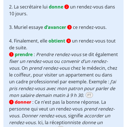
2. La secrétaire lui
donne
un rendez-vous dans
2
10 jours.
3. Muriel essaye
d’avancer
ce rendez-vous.
3
4. Finalement, elle
obtient
un rendez-vous tout
4
de suite.
prendre
:
Prendre rendez-vous
se dit également
1
fixer un rendez-vous
ou
convenir d’un rendez-
vous
. On
prend rendez-vous
chez le médecin, chez
le coiffeur, pour visiter un appartement ou dans
un cadre professionnel par exemple. Exemple :
J’ai
pris rendez-vous avec mon patron pour parler de
mon salaire demain matin à 9 h 30.
PT
donner
:
Ce n’est pas la bonne réponse. La
1
personne qui veut un rendez-vous
prend rendez-
vous
.
Donner rendez-vous
, signifie
accorder un
rendez-vous
. Ici, la réceptionniste
donne un