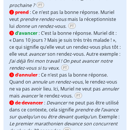
prochaine ?
PT
prend
:
Ce n’est pas la bonne réponse. Muriel
2
veut
prendre rendez-vous
mais la réceptionniste
lui
donne un rendez-vous
.
PT
d’avancer
:
C’est la bonne réponse. Muriel dit :
3
« Dans 10 jours ? Mais je suis très très malade ! »,
ce qui signifie qu’elle veut un rendez-vous plus tôt :
elle veut
avancer
son rendez-vous. Autre exemple :
J’ai déjà fini mon travail ! On peut avancer notre
rendez-vous si tu veux.
PT
d’annuler
:
Ce n’est pas la bonne réponse.
3
Quand on
annule un rendez-vous
, le rendez-vous
ne va pas avoir lieu. Ici, Muriel ne veut pas
annuler
mais
avancer
le rendez-vous.
PT
de devancer
:
Devancer
ne peut pas être utilisé
3
dans ce contexte, cela signifie
prendre de l’avance
sur quelqu’un
ou
être devant quelqu’un
. Exemple :
Le premier marathonien devance son concurrent