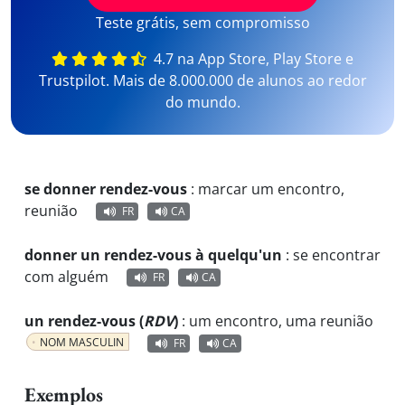
Teste grátis, sem compromisso
4.7 na App Store, Play Store e
Trustpilot. Mais de 8.000.000 de alunos ao redor
do mundo.
se donner rendez-vous
:
marcar um encontro,
reunião
FR
CA
donner un rendez-vous à quelqu'un
:
se encontrar
com alguém
FR
CA
un rendez-vous (
RDV
)
:
um encontro, uma reunião
NOM MASCULIN
FR
CA
Exemplos