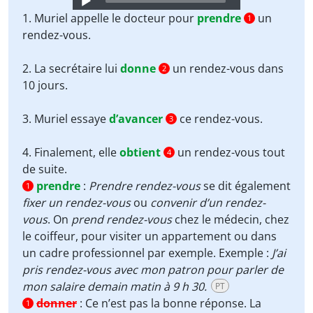
Player
1. Muriel appelle le docteur pour
prendre
un
1
rendez-vous.
2. La secrétaire lui
donne
un rendez-vous dans
2
10 jours.
3. Muriel essaye
d’avancer
ce rendez-vous.
3
4. Finalement, elle
obtient
un rendez-vous tout
4
de suite.
prendre
:
Prendre rendez-vous
se dit également
1
fixer un rendez-vous
ou
convenir d’un rendez-
vous
. On
prend rendez-vous
chez le médecin, chez
le coiffeur, pour visiter un appartement ou dans
un cadre professionnel par exemple. Exemple :
J’ai
pris rendez-vous avec mon patron pour parler de
mon salaire demain matin à 9 h 30.
PT
donner
:
Ce n’est pas la bonne réponse. La
1