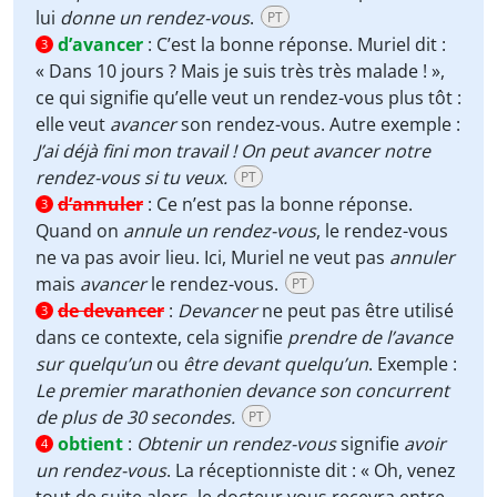
lui
donne un rendez-vous
.
PT
d’avancer
:
C’est la bonne réponse. Muriel dit :
3
« Dans 10 jours ? Mais je suis très très malade ! »,
ce qui signifie qu’elle veut un rendez-vous plus tôt :
elle veut
avancer
son rendez-vous. Autre exemple :
J’ai déjà fini mon travail ! On peut avancer notre
rendez-vous si tu veux.
PT
d’annuler
:
Ce n’est pas la bonne réponse.
3
Quand on
annule un rendez-vous
, le rendez-vous
ne va pas avoir lieu. Ici, Muriel ne veut pas
annuler
mais
avancer
le rendez-vous.
PT
de devancer
:
Devancer
ne peut pas être utilisé
3
dans ce contexte, cela signifie
prendre de l’avance
sur quelqu’un
ou
être devant quelqu’un
. Exemple :
Le premier marathonien devance son concurrent
de plus de 30 secondes.
PT
obtient
:
Obtenir un rendez-vous
signifie
avoir
4
un rendez-vous
. La réceptionniste dit : « Oh, venez