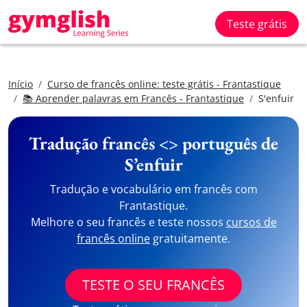
Teste grátis
Início
Curso de francês online: teste grátis - Frantastique
📚 Aprender palavras em Francês - Frantastique
S'enfuir
Tradução francês <> português de
S’enfuir
Tradução e vocabulário em francês com
Frantastique.
Melhore o seu francês e teste nossos
cursos de
francês online
gratuitamente.
TESTE O SEU FRANCÊS