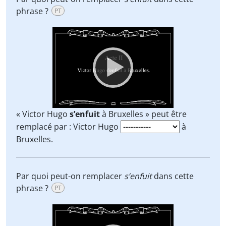
phrase ?
PT
Video
Player
« Victor Hugo
s’enfuit
à Bruxelles » peut être
remplacé par : Victor Hugo
à
Bruxelles.
Par quoi peut-on remplacer
s’enfuit
dans cette
phrase ?
PT
Video
Player