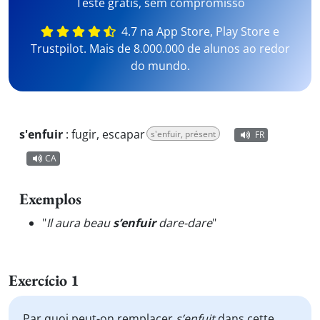
Teste grátis, sem compromisso
4.7 na App Store, Play Store e
Trustpilot. Mais de 8.000.000 de alunos ao redor
do mundo.
s'enfuir
:
fugir, escapar
s'enfuir, présent
FR
CA
Exemplos
"
Il aura beau
s’enfuir
dare-dare
"
Exercício 1
Par quoi peut-on remplacer
s’enfuit
dans cette