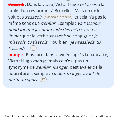
s’assoit
:
Dans la vidéo, Victor Hugo
est assis
à la
table d’un restaurant à Bruxelles. Mais on ne le
voit pas
s’asseoir
, et cela n’a pas le
s’asseoir, présent
même sens que
s’enfuir.
Exemple :
Va t’asseoir
pendant que je commande des bières au bar.
Remarque : le verbe
s’asseoir
se conjugue :
je
m’assois, tu t’assois....
ou bien :
je m’assieds, tu
t’assieds...
PT
mange
:
Plus tard dans la vidéo, après la pancarte,
Victor Hugo
mange
, mais ce n’est pas un
synonyme de
s’enfuir
.
Manger
, c’est avaler de la
nourriture. Exemple :
Tu dois manger avant de
partir au sport.
PT
Ainda tendo dificuldades com 'S’enfuir'? Quer melhorar