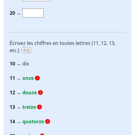
20
→
Écrivez les chiffres en toutes lettres (11, 12, 13,
etc.)
中文
10
→ dix
11
→
onze
1
12
→
douze
2
13
→
treize
3
14
→
quatorze
4