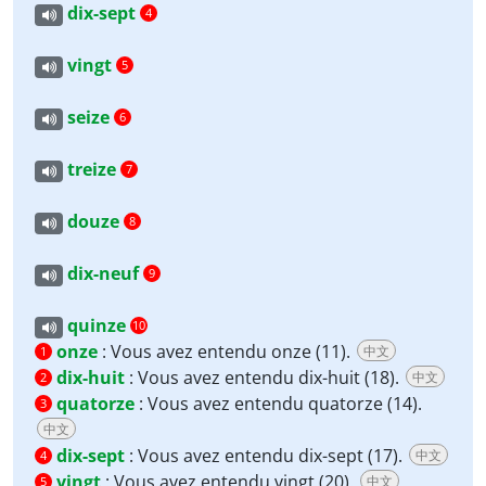
dix-sept
4
vingt
5
seize
6
treize
7
douze
8
dix-neuf
9
quinze
10
onze
:
Vous avez entendu onze (11).
中文
1
dix-huit
:
Vous avez entendu dix-huit (18).
中文
2
quatorze
:
Vous avez entendu quatorze (14).
3
中文
dix-sept
:
Vous avez entendu dix-sept (17).
中文
4
vingt
:
Vous avez entendu vingt (20).
中文
5