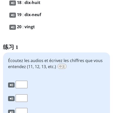
18
:
dix-huit
19
:
dix-neuf
20
:
vingt
练习 1
Écoutez les audios et écrivez les chiffres que vous
entendez (11, 12, 13, etc.)
中文