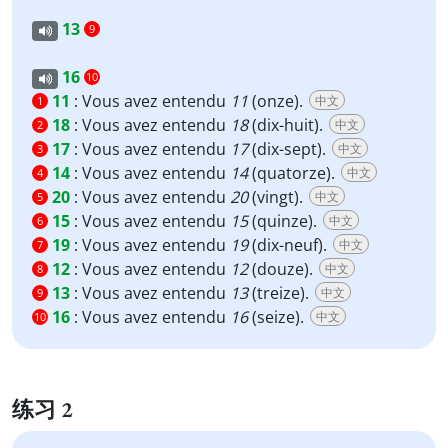
13
9
16
10
11
:
Vous avez entendu
11
(onze).
中文
1
18
:
Vous avez entendu
18
(dix-huit).
中文
2
17
:
Vous avez entendu
17
(dix-sept).
中文
3
14
:
Vous avez entendu
14
(quatorze).
中文
4
20
:
Vous avez entendu
20
(vingt).
中文
5
15
:
Vous avez entendu
15
(quinze).
中文
6
19
:
Vous avez entendu
19
(dix-neuf).
中文
7
12
:
Vous avez entendu
12
(douze).
中文
8
13
:
Vous avez entendu
13
(treize).
中文
9
16
:
Vous avez entendu
16
(seize).
中文
10
练习 2