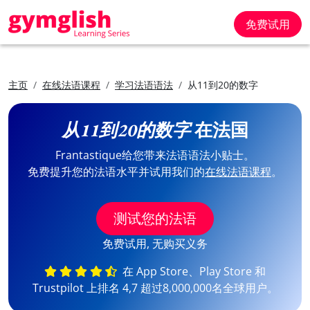
免费试用
主页
在线法语课程
学习法语语法
从11到20的数字
从11到20的数字
在法国
Frantastique给您带来法语语法小贴士。
免费提升您的法语水平并试用我们的
在线法语课程
。
测试您的法语
免费试用, 无购买义务
在 App Store、Play Store 和
Trustpilot 上排名 4,7 超过8,000,000名全球用户。