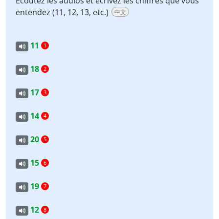
Écoutez les audios et écrivez les chiffres que vous
entendez (11, 12, 13, etc.)
中文
11
1
18
2
17
3
14
4
20
5
15
6
19
7
12
8