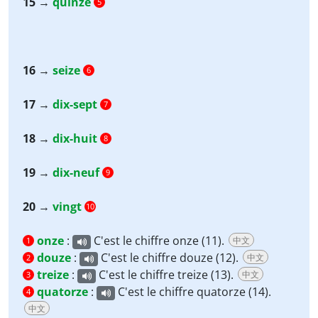
15
→
quinze
5
16
→
seize
6
17
→
dix-sept
7
18
→
dix-huit
8
19
→
dix-neuf
9
20
→
vingt
10
onze
:
C'est le chiffre onze (11).
中文
1
douze
:
C'est le chiffre douze (12).
中文
2
treize
:
C'est le chiffre treize (13).
中文
3
quatorze
:
C'est le chiffre quatorze (14).
4
中文