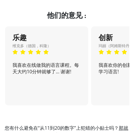
他们的意见 :
乐趣
创新
维克多（德国，科隆）
玛丽（阿姆斯特丹
我喜欢在线做我的语言课程。每
我喜欢你的创新
天大约10分钟就够了... 谢谢!
学习语言!
您有什么避免在“从11到20的数字”上犯错的小贴士吗？
那就