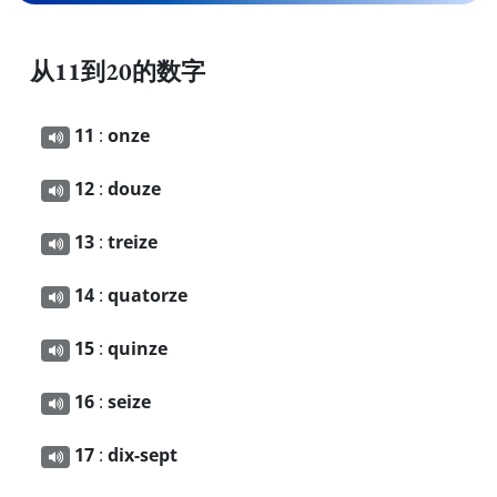
从11到20的数字
11
:
onze
12
:
douze
13
:
treize
14
:
quatorze
15
:
quinze
16
:
seize
17
:
dix-sept