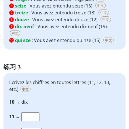
seize
:
Vous avez entendu seize (16).
中文
6
treize
:
Vous avez entendu treize (13).
中文
7
douze
:
Vous avez entendu douze (12).
中文
8
dix-neuf
:
Vous avez entendu dix-neuf (19).
9
中文
quinze
:
Vous avez entendu quinze (15).
中文
10
练习 3
Écrivez les chiffres en toutes lettres (11, 12, 13,
etc.)
中文
10
→ dix
11
→