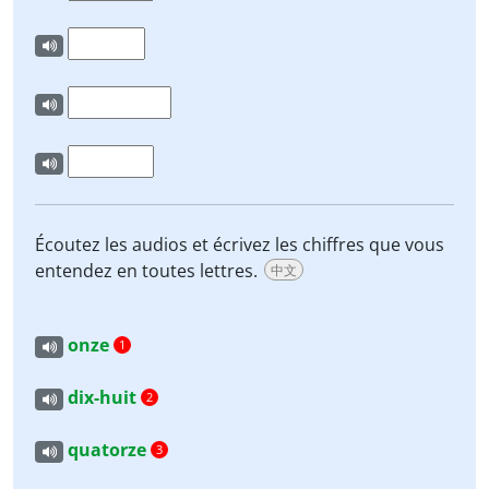
Écoutez les audios et écrivez les chiffres que vous
entendez en toutes lettres.
中文
onze
1
dix-huit
2
quatorze
3