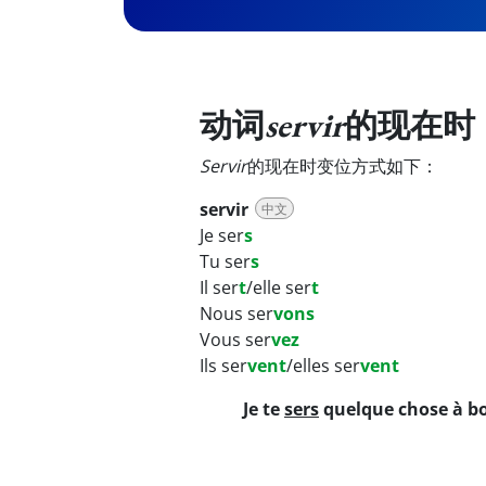
动词
servir
的现在时
Servir
的现在时变位方式如下：
servir
中文
Je ser
s
Tu ser
s
Il ser
t
/elle ser
t
Nous ser
vons
Vous ser
vez
Ils ser
vent
/elles ser
vent
Je te
sers
quelque chose à bo