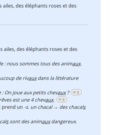
 ailes, des éléphants roses et des
s ailes, des éléphants roses et des
e : nous sommes tous des anim
aux
.
aucoup de riv
aux
dans la littérature
 : On joue aux petits chev
aux
?
中文
rêves est une 4 chev
aux
.
中文
t prend un
-s
.
un chacal
→
des chacal
s
cal
s
sont des anim
aux
dangereux.