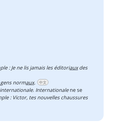
le : Je ne lis jamais les éditori
aux
des
s gens norm
aux
.
中文
internationale
.
Internationale
ne se
ple : Victor, tes nouvelles chaussures