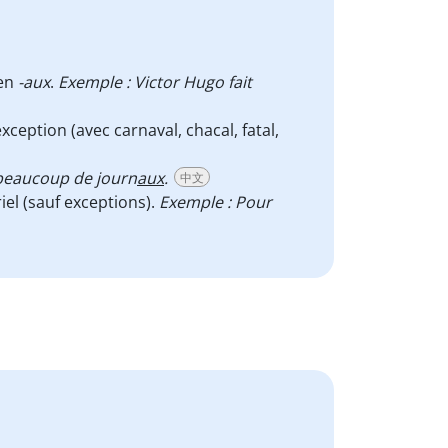
 en
-aux
.
Exemple : Victor Hugo fait
xception (avec carnaval, chacal, fatal,
 beaucoup de journ
aux
.
中文
iel (sauf exceptions).
Exemple : Pour