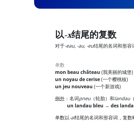
以
-x
结尾的复数
对于
-eau, -au, -eu
结尾的名词和形容
单数
mon beau château
(我美丽的城堡)
un noyau de cerise
(一个樱桃核)
un jeu nouveau
(一个新游戏)
例外
：名词
pneu
（轮胎）和
landau
un landau bleu → des land
单数以
-al
结尾的名词和形容词，复数