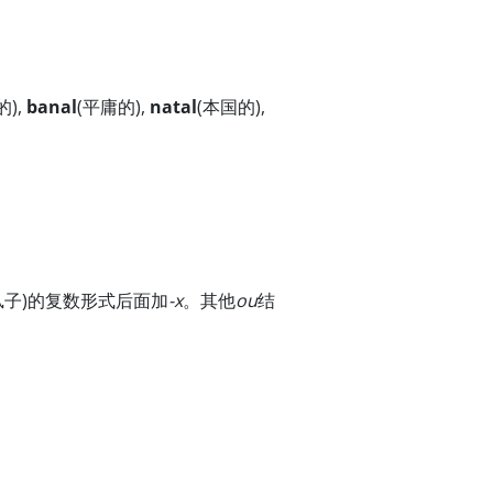
的),
banal
(平庸的),
natal
(本国的),
虱子)的复数形式后面加
-x
。其他
ou
结