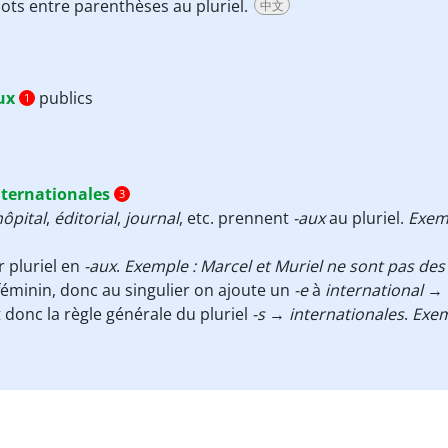
mots entre parenthèses au pluriel.
中文
ux
publics
1
nternationales
3
hôpital
,
éditorial
,
journal
, etc. prennent
-aux
au pluriel.
Exemp
r pluriel en
-aux
.
Exemple : Marcel et Muriel ne sont pas de
éminin, donc au singulier on ajoute un
-e
à
international
→
t donc la règle générale du pluriel
-s
→
internationales
.
Exem