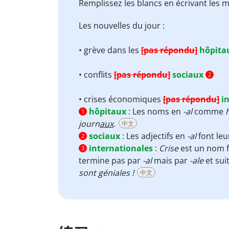
Remplissez les blancs en écrivant les 
Les nouvelles du jour :
• grève dans les
[pas répondu]
hôpita
• conflits
[pas répondu]
sociaux
2
• crises économiques
[pas répondu]
i
hôpitaux
:
Les noms en
-al
comme
1
journ
aux
.
中文
sociaux
:
Les adjectifs en
-al
font leu
2
internationales
:
Crise
est un nom f
3
termine pas par
-al
mais par
-ale
et sui
sont géniales !
中文