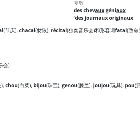
复数
des chev
aux
géni
aux
'
des journ
aux
origin
aux
al
(节庆),
chacal
(豺狼),
récital
(独奏音乐会)和形容词
fatal
(致命
乐会)
),
chou
(白菜),
bijou
(珠宝),
genou
(膝盖),
joujou
(玩具),
pou
(