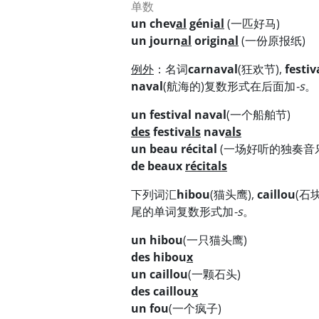
单数
un chev
al
géni
al
(一匹好马)
un journ
al
origin
al
(一份原报纸)
例外
：名词
carnaval
(狂欢节),
festiv
naval
(航海的)复数形式在后面加
-s
。
un festival naval
(一个船舶节)
des
festiv
als
nav
als
un beau récital
(一场好听的独奏音
de beaux
récitals
下列词汇
hibou
(猫头鹰),
caillou
(石块
尾的单词复数形式加
-s
。
un hibou
(一只猫头鹰)
des hibou
x
un caillou
(一颗石头)
des caillou
x
un fou
(一个疯子)