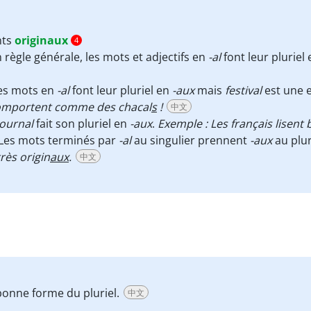
nts
originaux
4
 règle générale, les mots et adjectifs en
-al
font leur pluriel
Les mots en
-al
font leur pluriel en
-aux
mais
festival
est une e
omportent comme des chacal
s
!
中文
Journal
fait son pluriel en
-aux
.
Exemple : Les français lisent
 Les mots terminés par
-al
au singulier prennent
-aux
au plur
très origin
aux
.
中文
 bonne forme du pluriel.
中文