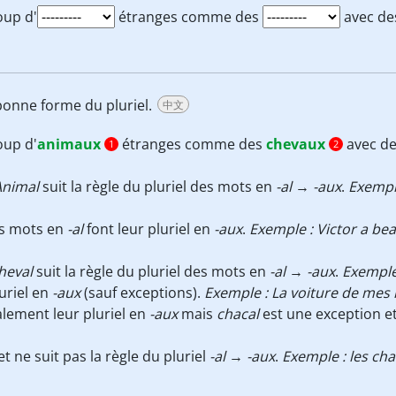
oup d'
étranges comme des
avec des
 bonne forme du pluriel.
中文
oup d'
animaux
étranges comme des
chevaux
avec de
1
2
Animal
suit la règle du pluriel des mots en
-al
→
-aux
.
Exempl
les mots en
-al
font leur pluriel en
-aux
.
Exemple : Victor a be
heval
suit la règle du pluriel des mots en
-al
→
-aux
.
Exemple
uriel en
-aux
(sauf exceptions).
Exemple : La voiture de mes 
lement leur pluriel en
-aux
mais
chacal
est une exception e
t ne suit pas la règle du pluriel
-al
→
-aux
.
Exemple : les cha