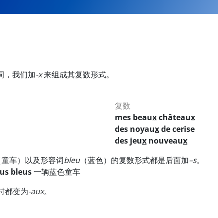
词，我们加
-x
来组成其复数形式。
复数
mes beau
x
château
x
des noyau
x
de cerise
des jeu
x
nouveau
x
（童车）以及形容词
bleu
（蓝色）的复数形式都是后面加
–s
。
aus bleus
一辆蓝色童车
时都变为
-aux
。