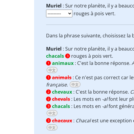
Muriel
: Sur notre planète, il y a beauc
rouges à pois vert.
Dans la phrase suivante, choisissez la
Muriel
: Sur notre planète, il y a beauc
chacals
rouges à pois vert.
3
animaux
:
C'est la bonne réponse.
1
中文
animals
:
Ce n'est pas correct car 
1
française.
中文
chevaux
:
C'est la bonne réponse.
C
2
chevals
:
Les mots en
-al
font leur pl
2
chacals
:
Les mots en
-al
font généra
3
中文
chacaux
:
Chacal
est une exception e
3
中文