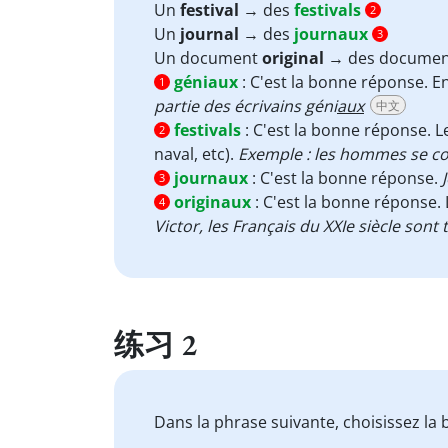
Un
festival
→ des
festivals
2
Un
journal
→ des
journaux
3
Un document
original
→ des docume
géniaux
:
C'est la bonne réponse. En
1
partie des écrivains géni
aux
中文
festivals
:
C'est la bonne réponse. 
2
naval, etc).
Exemple : les hommes se c
journaux
:
C'est la bonne réponse.
3
originaux
:
C'est la bonne réponse.
4
Victor, les Français du XXIe siècle sont 
练习 2
Dans la phrase suivante, choisissez la