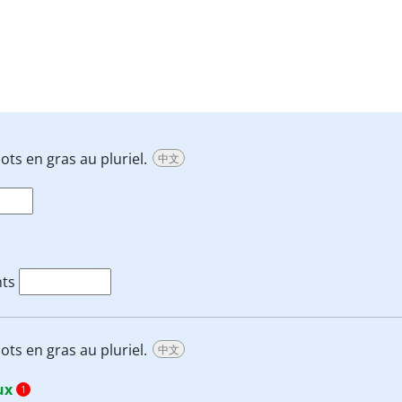
ots en gras au pluriel.
中文
nts
ots en gras au pluriel.
中文
ux
1