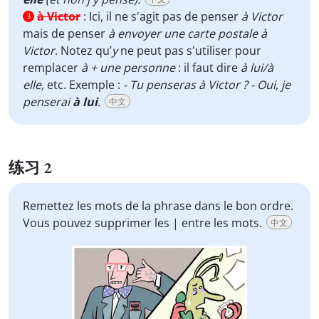
à Victor
:
Ici, il ne s'agit pas de penser
à Victor
3
mais de penser
à envoyer une carte postale à
Victor
. Notez qu’
y
ne peut pas s'utiliser pour
remplacer
à + une personne
: il faut dire
à lui/à
elle,
etc. Exemple :
- Tu penseras à Victor ? - Oui, je
penserai
à lui
.
中文
练习 2
Remettez les mots de la phrase dans le bon ordre.
Vous pouvez supprimer les | entre les mots.
中文