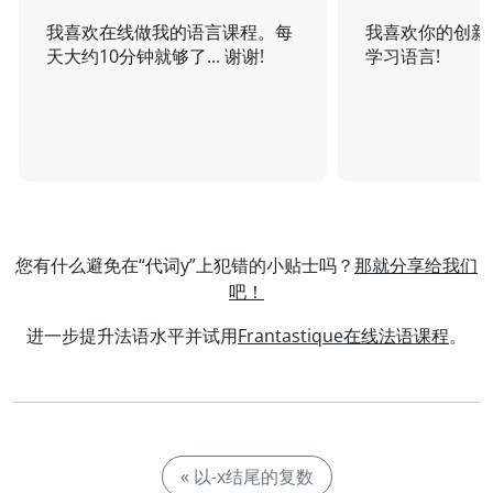
我喜欢在线做我的语言课程。每
我喜欢你的创新
天大约10分钟就够了... 谢谢!
学习语言!
您有什么避免在“代词y”上犯错的小贴士吗？
那就分享给我们
吧！
进一步提升法语水平并试用
Frantastique在线法语课程
。
« 以-x结尾的复数