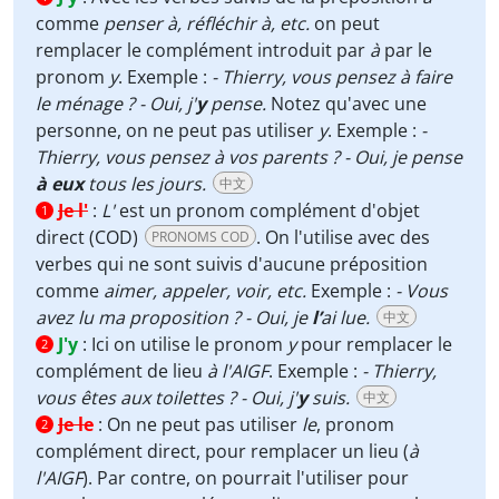
comme
penser à, réfléchir à, etc.
on peut
remplacer le complément introduit par
à
par le
pronom
y
. Exemple :
- Thierry, vous pensez à faire
le ménage ? - Oui, j'
y
pense.
Notez qu'avec une
personne, on ne peut pas utiliser
y
. Exemple :
-
Thierry, vous pensez à vos parents ? - Oui, je pense
à eux
tous les jours.
中文
Je l'
:
L'
est un pronom complément d'objet
1
direct (COD)
. On l'utilise avec des
PRONOMS COD
verbes qui ne sont suivis d'aucune préposition
comme
aimer, appeler, voir, etc.
Exemple :
- Vous
avez lu ma proposition ? - Oui, je
l’
ai lue.
中文
J'y
:
Ici on utilise le pronom
y
pour remplacer le
2
complément de lieu
à l'AIGF
. Exemple :
- Thierry,
vous êtes aux toilettes ? - Oui, j'
y
suis.
中文
Je le
:
On ne peut pas utiliser
le
, pronom
2
complément direct, pour remplacer un lieu (
à
l'AIGF
). Par contre, on pourrait l'utiliser pour