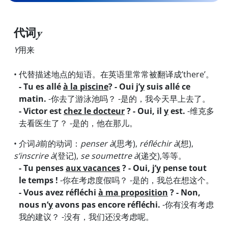
代词
y
Y
用来
• 代替描述地点的短语。在英语里常常被翻译成’there’。
- Tu es allé
à la piscine
? - Oui j’
y
suis allé ce
matin.
-你去了游泳池吗？ -是的，我今天早上去了。
- Victor est
chez le docteur
? - Oui, il
y
est.
-维克多
去看医生了？ -是的，他在那儿。
• 介词
à
前的动词：
penser à
(思考),
réfléchir à
(想),
s’inscrire à
(登记),
se soumettre à
(递交),等等。
- Tu penses
aux vacances
? - Oui, j’
y
pense tout
le temps !
-你在考虑度假吗？ -是的，我总在想这个。
- Vous avez réfléchi
à ma proposition
? - Non,
nous n’
y
avons pas encore réfléchi.
-你有没有考虑
我的建议？ -没有，我们还没考虑呢。