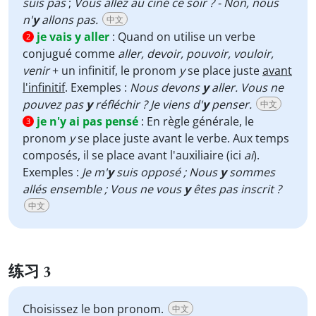
suis pas
;
Vous allez au ciné ce soir ? - Non, nous
n'
y
allons pas.
中文
je vais y aller
:
Quand on utilise un verbe
2
conjugué comme
aller, devoir, pouvoir, vouloir,
venir
+ un infinitif, le pronom
y
se place juste
avant
l'infinitif
. Exemples :
Nous devons
y
aller. Vous ne
pouvez pas
y
réfléchir ? Je viens d'
y
penser.
中文
je n'y ai pas pensé
:
En règle générale, le
3
pronom
y
se place juste avant le verbe. Aux temps
composés, il se place avant l'auxiliaire (ici
ai
).
Exemples :
Je m'
y
suis opposé ; Nous
y
sommes
allés ensemble ; Vous ne vous
y
êtes pas inscrit ?
中文
练习 3
Choisissez le bon pronom.
中文