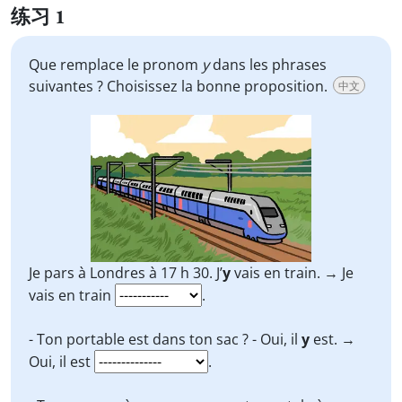
练习 1
Que remplace le pronom
y
dans les phrases
suivantes ? Choisissez la bonne proposition.
中文
Je pars à Londres à 17 h 30. J’
y
vais en train. → Je
vais en train
.
- Ton portable est dans ton sac ? - Oui, il
y
est. →
Oui, il est
.