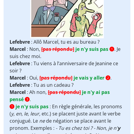
Lefebvre
: Allô Marcel, tu es au bureau ?
Marcel
: Non,
[pas répondu]
je n'y suis pas
. Je
1
suis chez moi.
Lefebvre
: Tu viens à l’anniversaire de Jeanine ce
soir ?
Marcel
: Oui,
[pas répondu]
je vais y aller
.
2
Lefebvre
: Tu as un cadeau ?
Marcel
: Ah non,
[pas répondu]
je n'y ai pas
pensé
.
3
je n'y suis pas
:
En règle générale, les pronoms
1
(
y, en, le, leur,
etc.) se placent juste avant le verbe
conjugué. Le
ne
de négation se place avant le
pronom. Exemples :
- Tu es chez toi ? - Non, je n'
y