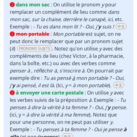
dans mon sac
:
On utilise le pronom
y
pour
2
remplacer un complément de lieu comme
dans
mon sac, sur la chaise, derrière le canapé, ici,
etc.
Exemple :
- Tu es dans mon lit ? - Oui, j'
y
suis !
中文
mon portable
:
Mon portable
est sujet, on ne
2
peut donc le remplacer que par un pronom sujet
(
il
)
. Notez qu'on utilise
y
avec des
PRONOMS SUJETS
compléments de lieu (chez Victor, à la pharmacie,
dans la boîte, etc.) ou avec des verbes comme
penser à , réfléchir à, s'inscrire à
. On pourrait par
exemple dire :
Tu as pensé
à
mon portable ? - Oui,
j'
y
ai pensé, il est là.
(Ici,
y
=
à mon portable
).
中文
à envoyer une carte postale
:
On utilise
y
avec
3
les verbes suivis de la préposition
à
. Exemple :
- Tu
penses à dire la vérité à ta femme ? - Oui, j'
y
pense.
(ici, y =
à dire la vérité à ma femme
). Notez que
pour une personne, on ne peut pas utiliser
y
.
Exemple :
- Tu penses à ta femme ? - Oui je pense
à
elle
(et non
j'y pense
).
中文