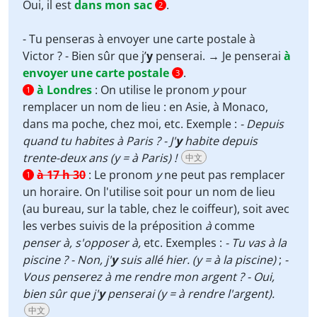
Oui, il est
dans mon sac
.
2
- Tu penseras à envoyer une carte postale à
Victor ? - Bien sûr que j’
y
penserai. → Je penserai
à
envoyer une carte postale
.
3
à Londres
:
On utilise le pronom
y
pour
1
remplacer un nom de lieu : en Asie, à Monaco,
dans ma poche, chez moi, etc. Exemple :
- Depuis
quand tu habites à Paris ? - J'
y
habite depuis
trente-deux ans (y = à Paris) !
中文
à 17 h 30
:
Le pronom
y
ne peut pas remplacer
1
un horaire. On l'utilise soit pour un nom de lieu
(au bureau, sur la table, chez le coiffeur), soit avec
les verbes suivis de la préposition
à
comme
penser à, s'opposer à,
etc. Exemples :
- Tu vas à la
piscine ? - Non, j'
y
suis allé hier. (y = à la piscine)
;
-
Vous penserez à me rendre mon argent ? - Oui,
bien sûr que j'
y
penserai (y = à rendre l'argent).
中文