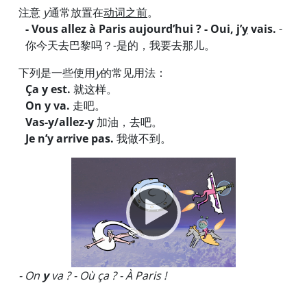
注意
y
通常放置在
动词之前
。
- Vous allez à Paris aujourd’hui ? - Oui, j’
y
vais.
-
你今天去巴黎吗？-是的，我要去那儿。
下列是一些使用
y
的常见用法：
Ça y est.
就这样。
On y va.
走吧。
Vas-y/allez-y
加油，去吧。
Je n’y arrive pas.
我做不到。
Video
Player
- On
y
va ? - Où ça ? - À Paris !