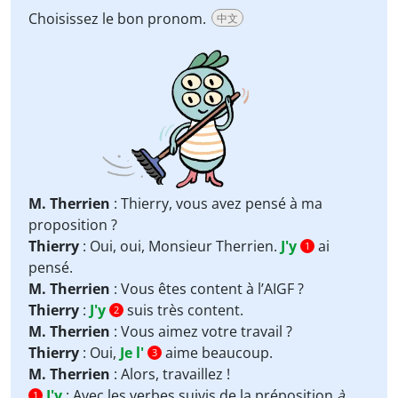
Choisissez le bon pronom.
中文
M. Therrien
: Thierry, vous avez pensé à ma
proposition ?
Thierry
: Oui, oui, Monsieur Therrien.
J'y
ai
1
pensé.
M. Therrien
: Vous êtes content à l’AIGF ?
Thierry
:
J'y
suis très content.
2
M. Therrien
: Vous aimez votre travail ?
Thierry
: Oui,
Je l'
aime beaucoup.
3
M. Therrien
: Alors, travaillez !
J'y
:
Avec les verbes suivis de la préposition
à
1