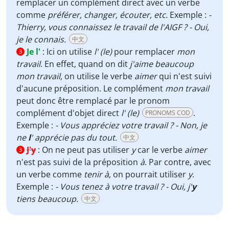
remplacer un complément direct avec un verbe
comme
préférer, changer, écouter, etc.
Exemple :
-
Thierry, vous connaissez le travail de l'AIGF ? - Oui,
je le connais.
中文
Je l'
:
Ici on utilise
l' (le)
pour remplacer
mon
3
travail
. En effet, quand on dit
j'aime beaucoup
mon travail
, on utilise le verbe
aimer
qui n'est suivi
d'aucune préposition. Le complément
mon travail
peut donc être remplacé par le pronom
complément d'objet direct
l' (le)
.
PRONOMS COD
Exemple :
- Vous appréciez votre travail ? - Non, je
ne
l
' apprécie pas du tout.
中文
J'y
:
On ne peut pas utiliser
y
car le verbe
aimer
3
n'est pas suivi de la préposition
à
. Par contre, avec
un verbe comme
tenir à
, on pourrait utiliser
y
.
Exemple :
- Vous tenez à votre travail ? - Oui, j'
y
tiens beaucoup.
中文