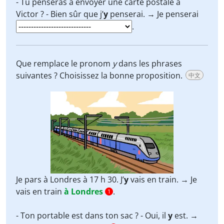
- Tu penseras à envoyer une carte postale à
Victor ? - Bien sûr que j’
y
penserai. → Je penserai
.
Que remplace le pronom
y
dans les phrases
suivantes ? Choisissez la bonne proposition.
中文
Je pars à Londres à 17 h 30. J’
y
vais en train. → Je
vais en train
à Londres
.
1
- Ton portable est dans ton sac ? - Oui, il
y
est. →