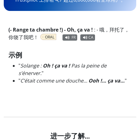
(- Range ta chambre !) - Oh, ça va !
:
- 哦，拜托了，
你饶了我吧！
ORAL
FR
CA
示例
"
Solange :
Oh ! ça va !
Pas la peine de
s’énerver.
"
"
C’était comme une douche…
Ooh !… ça va…
"
进一步了解…