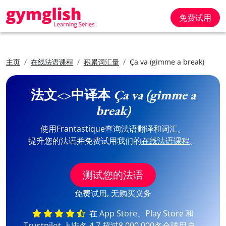
免费试用
主页
在线法语课程
积累词汇量
Ça va (gimme a break)
法文<>中译本
Ça va (gimme a
break)
使用Frantastique查询法语翻译和词汇。
提升您的法语并免费试用我们的
在线法语课程
。
测试您的法语
免费试用, 无购买义务
在 App Store、Play Store 和
Trustpilot 上排名 4,7 超过8,000,000名全球用户。