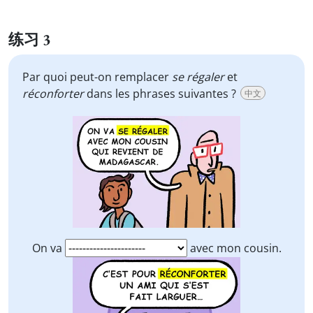
练习 3
Par quoi peut-on remplacer
se
régaler
et
réconforter
dans les phrases suivantes ?
中文
On va
avec mon cousin.