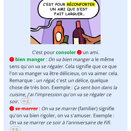
C’est pour
consoler
un ami.
2
bien manger
:
On va bien manger
a le même
1
sens qu'
on va se régaler.
Cela signifie que ce que
l'on va manger va être délicieux, on va aimer cela.
Remarque :
un régal,
c'est
un délice,
quelque
chose de très bon. Exemple :
Ça sent bon dans la
cuisine, j'ai l'impression qu'on va se régaler ce
soir.
中文
se marrer
:
On va se marrer
(familier) signifie
1
qu'on va bien rigoler, on va s'amuser. Exemple :
On va se marrer ce soir à l'anniversaire de Fifi.
中文