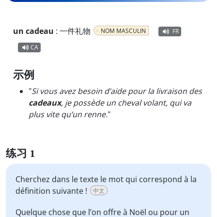
un cadeau
:
一件礼物
NOM MASCULIN
FR
CA
示例
"
Si vous avez besoin d’aide pour la livraison des
cadeaux
, je possède un cheval volant, qui va
plus vite qu’un renne.
"
练习 1
Cherchez dans le texte le mot qui correspond à la
définition suivante !
中文
Quelque chose que l’on offre à Noël ou pour un