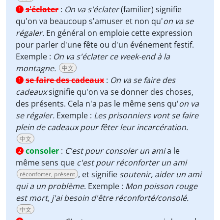
s'éclater
:
On va s'éclater
(familier) signifie
1
qu'on va beaucoup s'amuser et non qu'
on va se
régaler
. En général on emploie cette expression
pour parler d'une fête ou d'un événement festif.
Exemple :
On va s'éclater ce week-end à la
montagne.
中文
se faire des cadeaux
:
On va se faire des
1
cadeaux
signifie qu'on va se donner des choses,
des présents. Cela n'a pas le même sens qu'
on va
se régaler.
Exemple :
Les prisonniers vont se faire
plein de cadeaux pour fêter leur incarcération.
中文
consoler
:
C'est pour consoler un ami
a le
2
même sens que
c'est pour réconforter un ami
, et signifie
soutenir, aider un ami
réconforter, présent
qui a un problème
. Exemple :
Mon poisson rouge
est mort, j'ai besoin d'être réconforté/consolé.
中文