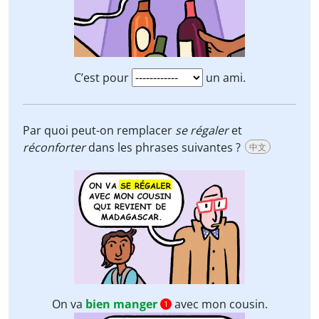
C’est pour
un ami.
Par quoi peut-on remplacer
se
régaler
et
réconforter
dans les phrases suivantes ?
中文
On va
bien manger
avec mon cousin.
1