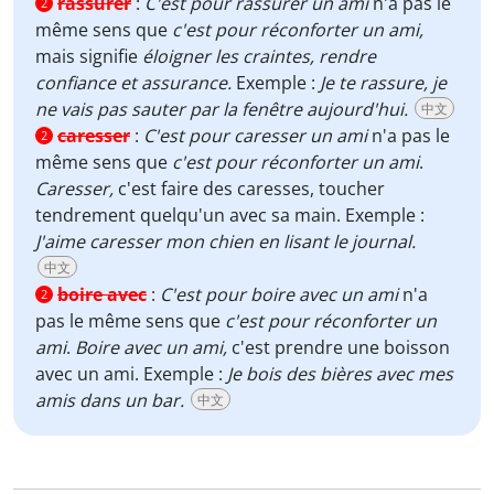
rassurer
:
C'est pour rassurer un ami
n'a pas le
2
même sens que
c'est pour réconforter un ami,
mais signifie
éloigner les craintes, rendre
confiance et assurance.
Exemple :
Je te rassure, je
ne vais pas sauter par la fenêtre aujourd'hui.
中文
caresser
:
C'est pour caresser un ami
n'a pas le
2
même sens que
c'est pour réconforter un ami
.
Caresser,
c'est faire des caresses, toucher
tendrement quelqu'un avec sa main. Exemple :
J'aime caresser mon chien en lisant le journal.
中文
boire avec
:
C'est pour boire avec un ami
n'a
2
pas le même sens que
c'est pour réconforter un
ami
.
Boire avec un ami,
c'est prendre une boisson
avec un ami. Exemple :
Je bois des bières avec mes
amis dans un bar.
中文