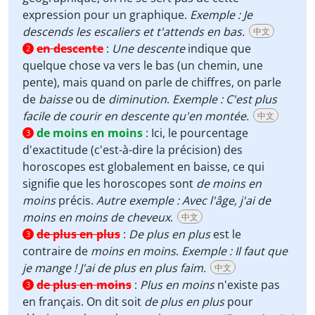
expression pour un graphique.
Exemple : Je
descends les escaliers et t'attends en bas.
中文
en descente
:
Une descente
indique que
2
quelque chose va vers le bas (un chemin, une
pente), mais quand on parle de chiffres, on parle
de
baisse
ou de
diminution
.
Exemple : C'est plus
facile de courir en descente qu'en montée.
中文
de moins en moins
:
Ici, le pourcentage
3
d'exactitude (c'est-à-dire la précision) des
horoscopes est globalement en baisse, ce qui
signifie que les horoscopes sont
de moins en
moins
précis.
Autre exemple : Avec l'âge, j'ai de
moins en moins de cheveux
.
中文
de plus en plus
:
De plus en plus
est le
3
contraire de
moins en moins
.
Exemple : Il faut que
je mange ! J'ai de plus en plus faim.
中文
de plus en moins
:
Plus en moins
n'existe pas
3
en français. On dit soit
de plus en plus
pour