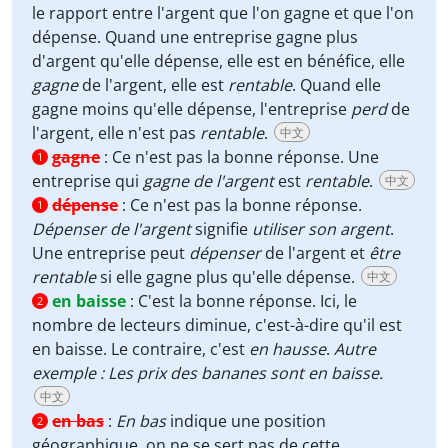
le rapport entre l'argent que l'on gagne et que l'on
dépense. Quand une entreprise gagne plus
d'argent qu'elle dépense, elle est en bénéfice, elle
gagne
de l'argent, elle est
rentable
. Quand elle
gagne moins qu'elle dépense, l'entreprise
perd
de
l'argent, elle n'est pas
rentable
.
中文
gagne
:
Ce n'est pas la bonne réponse. Une
1
entreprise qui
gagne de l'argent
est
rentable
.
中文
dépense
:
Ce n'est pas la bonne réponse.
1
Dépenser de l'argent
signifie
utiliser son argent
.
Une entreprise peut
dépenser
de l'argent et
être
rentable
si elle gagne plus qu'elle dépense.
中文
en baisse
:
C'est la bonne réponse. Ici, le
2
nombre de lecteurs diminue, c'est-à-dire qu'il est
en baisse. Le contraire, c'est
en hausse
.
Autre
exemple : Les prix des bananes sont en baisse.
中文
en bas
:
En bas
indique une position
2
géographique, on ne se sert pas de cette