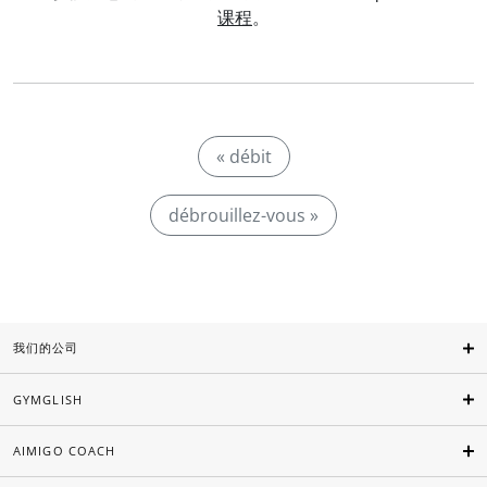
课程
。
« débit
débrouillez-vous »
我们的公司
GYMGLISH
AIMIGO COACH