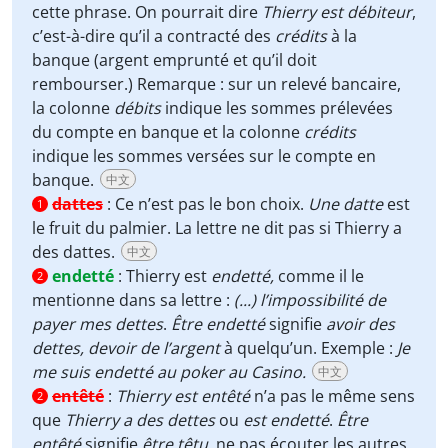
cette phrase. On pourrait dire
Thierry est débiteur
,
c’est-à-dire qu’il a contracté des
crédits
à la
banque (argent emprunté et qu’il doit
rembourser.) Remarque : sur un relevé bancaire,
la colonne
débits
indique les sommes prélevées
du compte en banque et la colonne
crédits
indique les sommes versées sur le compte en
banque.
中文
dattes
:
Ce n’est pas le bon choix.
Une datte
est
1
le fruit du palmier. La lettre ne dit pas si Thierry a
des dattes.
中文
endetté
:
Thierry est
endetté,
comme il le
2
mentionne dans sa lettre :
(...) l’impossibilité de
payer mes dettes
.
Être endetté
signifie
avoir des
dettes,
devoir de l’argent
à quelqu’un. Exemple :
Je
me suis endetté au poker au Casino.
中文
entêté
:
Thierry est entêté
n’a pas le même sens
2
que
Thierry a des dettes
ou
est
endetté
.
Être
entêté
signifie
être
têtu,
ne pas écouter les autres,