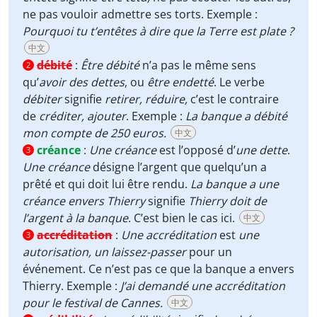
ne pas vouloir admettre ses torts. Exemple :
Pourquoi tu t’entêtes à dire que la Terre est plate ?
中文
débité
:
Être débité
n’a pas le même sens
2
qu’
avoir des dettes
, ou
être endetté
. Le verbe
débiter
signifie
retirer,
réduire,
c’est le contraire
de
créditer,
ajouter
. Exemple :
La banque a débité
mon compte de 250 euros.
中文
créance
:
Une créance
est l’opposé d’
une dette
.
3
Une créance
désigne l’argent que quelqu’un a
prêté et qui doit lui être rendu.
La banque a une
créance envers Thierry
signifie
Thierry doit de
l’argent à la banque
. C’est bien le cas ici.
中文
accréditation
:
Une accréditation
est
une
3
autorisation,
un laissez-passer
pour un
événement. Ce n’est pas ce que la banque a envers
Thierry. Exemple :
J’ai demandé une accréditation
pour le festival de Cannes.
中文