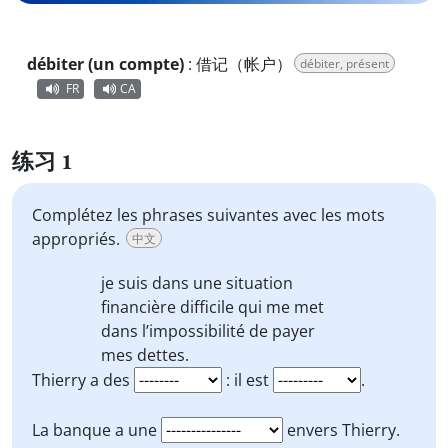
débiter (un compte)
:
借记（帐户）
débiter, présent
FR
CA
练习 1
Complétez les phrases suivantes avec les mots
appropriés.
中文
je suis dans une situation
financière difficile qui me met
dans l’impossibilité de payer
mes dettes
.
Thierry a des
: il est
.
La banque a une
envers Thierry.