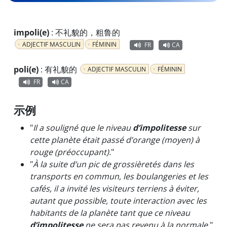
impoli(e)
:
不礼貌的，粗鲁的
ADJECTIF MASCULIN
FÉMININ
FR
CA
poli(e)
:
有礼貌的
ADJECTIF MASCULIN
FÉMININ
FR
CA
示例
"
Il a souligné que le niveau
d’impolitesse
sur
cette planète était passé d’orange (moyen) à
rouge (préoccupant).
"
"
À la suite d’un pic de grossièretés dans les
transports en commun, les boulangeries et les
cafés, il a invité les visiteurs terriens à éviter,
autant que possible, toute interaction avec les
habitants de la planète tant que ce niveau
d’impolitesse
ne sera pas revenu à la normale.
"