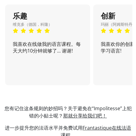
乐趣
创新
维克多（德国，科隆）
玛丽（阿姆斯特丹
我喜欢在线做我的语言课程。每
我喜欢你的创新
天大约10分钟就够了... 谢谢!
学习语言!
您有记住这条规则的妙招吗？关于避免在“Impolitesse”上犯
错的小贴士呢？
那就分享给我们吧！
进一步提升您的法语水平并免费试用
Frantastique在线法语
课程
。