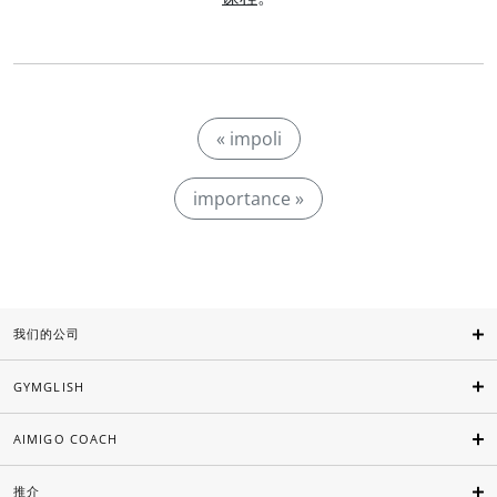
« impoli
importance »
我们的公司
GYMGLISH
AIMIGO COACH
推介