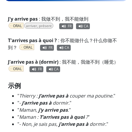
J'y arrive pas
:
我做不到，我不能做到
ORAL
arriver, présent
FR
CA
T'arrives pas à quoi ?
:
你不能做什么？什么你做不
到？
ORAL
FR
CA
J'arrive pas à (dormir)
:
我不能，我做不到（睡觉）
ORAL
FR
CA
示例
"
Thierry :
J’arrive pas à
couper ma poutine.
"
"
-
J’arrive pas à
dormir.
"
"
Maman,
j’y arrive pas
.
"
"
Maman :
T’arrives pas à quoi
?
"
"
- Non, je sais pas,
j’arrive pas à
dormir.
"