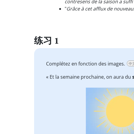
contresens de la saison a suff
"
Grâce à cet afflux de nouveau
练习 1
Complétez en fonction des images.
中
« Et la semaine prochaine, on aura du