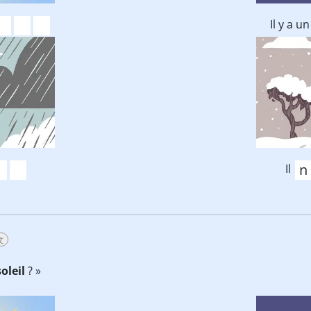
Il y a u
Il
文
soleil
? »