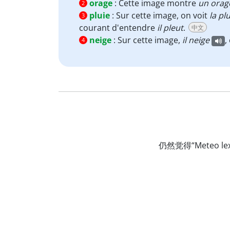
orage
:
Cette image montre
un orag
2
pluie
:
Sur cette image, on voit
la pl
3
courant d'entendre
il pleut
.
中文
neige
:
Sur cette image,
il neige
,
4
仍然觉得“Meteo