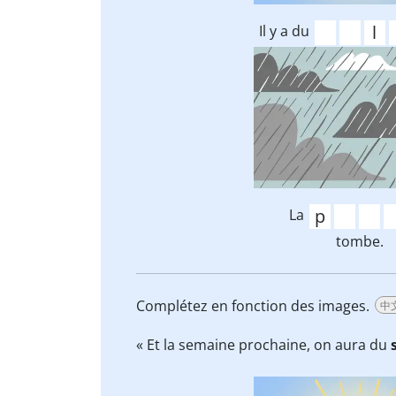
Il y a du
La
tombe.
Complétez en fonction des images.
中
« Et la semaine prochaine, on aura du