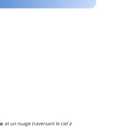
e
, et un nuage traversant le ciel à