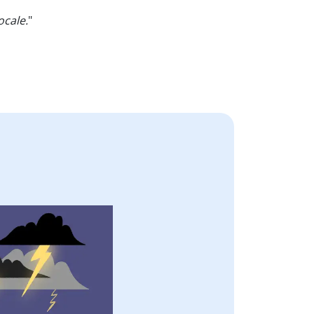
ocale.
"