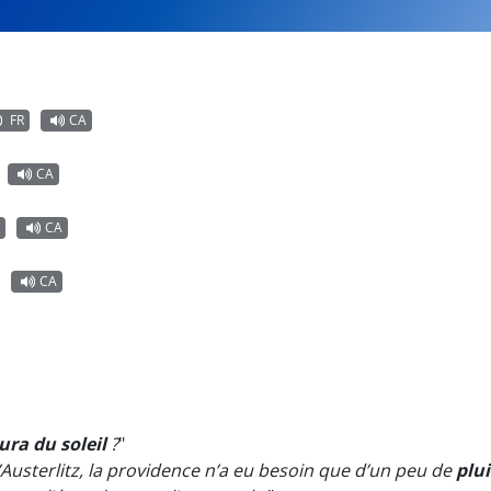
FR
CA
CA
CA
CA
ura du soleil
?
"
’Austerlitz, la providence n’a eu besoin que d’un peu de
plui