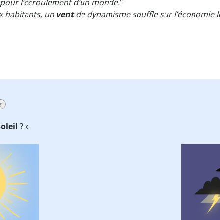
i pour l’écroulement d’un monde.
"
x habitants, un
vent
de dynamisme souffle sur l’économie l
文
soleil
? »