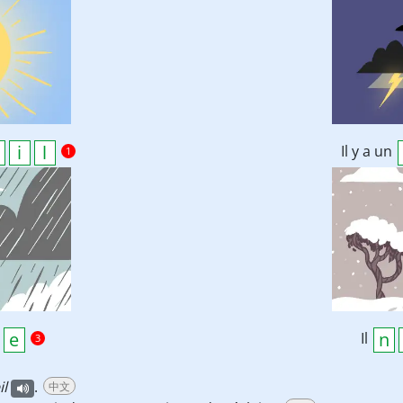
Il y a un
1
Il
3
il
.
中文