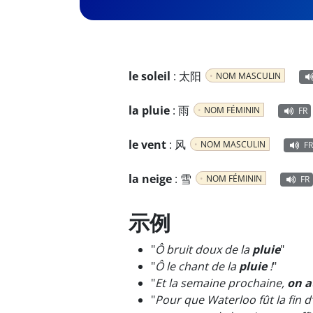
le soleil
:
太阳
NOM MASCULIN
la pluie
:
雨
NOM FÉMININ
FR
le vent
:
风
NOM MASCULIN
FR
la neige
:
雪
NOM FÉMININ
FR
示例
"
Ô bruit doux de la
pluie
"
"
Ô le chant de la
pluie
!
"
"
Et la semaine prochaine,
on a
"
Pour que Waterloo fût la fin d