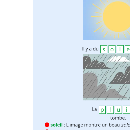
Il y a du
La
tombe.
soleil
:
L'image montre un beau
sole
1