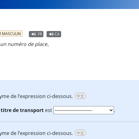
 MASCULIN
FR
CA
un numéro de place
。
nyme de l’expression ci-dessous.
中文
n
titre de transport
est
.
nyme de l’expression ci-dessous.
中文