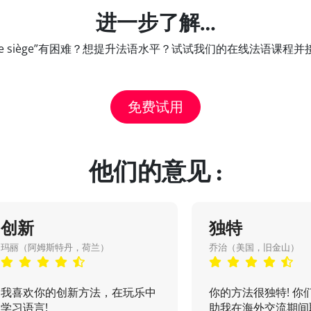
进一步了解…
 de siège”有困难？想提升法语水平？试试我们的在线法语课
免费试用
他们的意见 :
创新
独特
玛丽（阿姆斯特丹，荷兰）
乔治（美国，旧金山）
我喜欢你的创新方法，在玩乐中
你的方法很独特! 你
学习语言!
助我在海外交流期间