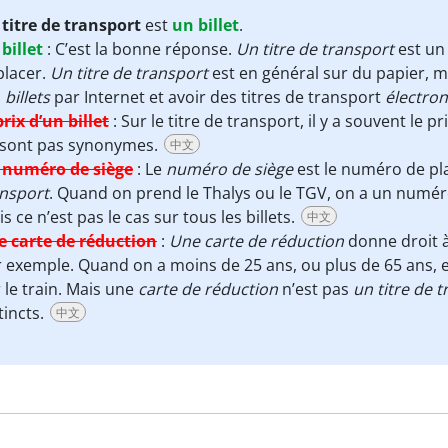
n
titre de transport
est
un billet
.
billet
:
C’est la bonne réponse.
Un titre de transport
est u
placer.
Un titre de transport
est en général sur du papier, m
s
billets
par Internet et avoir des titres de transport
électro
prix d’un billet
:
Sur le titre de transport, il y a souvent le 
 sont pas synonymes.
中文
 numéro de siège
:
Le
numéro de siège
est le numéro de pl
ansport
. Quand on prend le Thalys ou le TGV, on a un numér
s ce n’est pas le cas sur tous les billets.
中文
e carte de réduction
:
Une carte de réduction
donne droit à
 exemple. Quand on a moins de 25 ans, ou plus de 65 ans, 
 le train. Mais une
carte de réduction
n’est pas
un titre de 
tincts.
中文