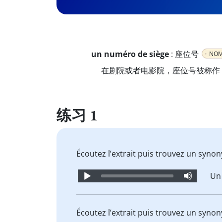
un numéro de siège
:
座位号
NOM
在剧院或者电影院，座位号被称作
练习 1
Écoutez l’extrait puis trouvez un syno
Audio
U
Player
Écoutez l’extrait puis trouvez un syno