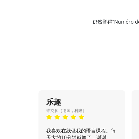
仍然觉得“Numéro
乐趣
维克多（德国，科隆）
我喜欢在线做我的语言课程。每
天大约10分钟就够了... 谢谢!