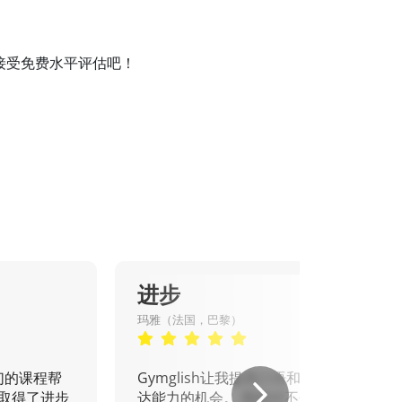
程并接受免费水平评估吧！
进步
玛雅（法国，巴黎）
们的课程帮
Gymglish让我提高口语和书面表
取得了进步
达能力的机会。 我绝对不会错过