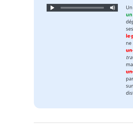
Audio
U
Player
un 
dé
se
le 
ne
un
tr
mai
un
par
sur
dis