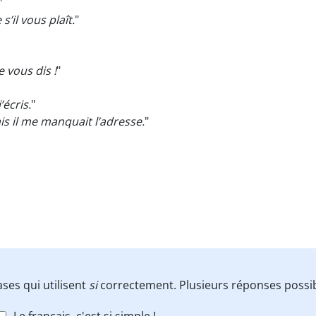
"
s’il vous plaît.
"
je vous dis !
"
’écris.
"
is il me manquait l’adresse.
"
ases qui utilisent
si
correctement. Plusieurs réponses possi