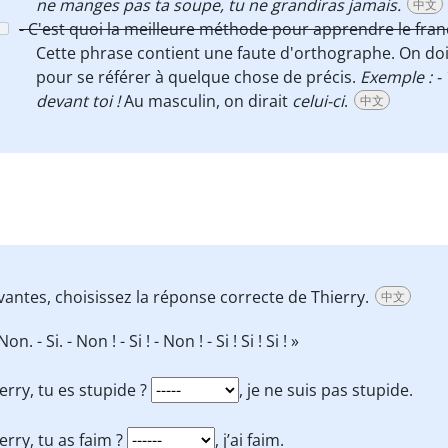
ne manges pas ta soupe, tu ne grandiras jamais.
中文
- C'est quoi la meilleure méthode pour apprendre le françai
Cette phrase contient une faute d'orthographe. On doit
pour se référer à quelque chose de précis.
Exemple : - 
devant toi !
Au masculin, on dirait
celui-ci
.
中文
vantes, choisissez la réponse correcte de Thierry.
中文
Non. - Si. - Non ! - Si ! - Non ! - Si ! Si ! Si ! »
erry, tu es stupide ?
, je ne suis pas stupide.
erry, tu as faim ?
, j’ai faim.