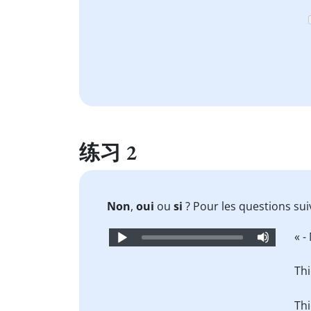
练习 2
Non
,
oui
ou
si
? Pour les questions sui
Audio
« - 
Player
Thi
Thi