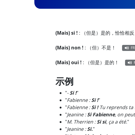
(Mais) si !
:
（但是）是的，恰恰相反
(Mais) non !
:
（但）不是！
FR
(Mais) oui !
:
（但是）是的！
示例
"
-
Si !
"
"
Fabienne :
Si !
"
"
Fabienne :
Si !
Tu reprends ta b
"
Jeanine :
Si Fabienne
, on peut
"
M. Therrien :
Si si
, ça a été.
"
"
Jeanine :
Si.
"