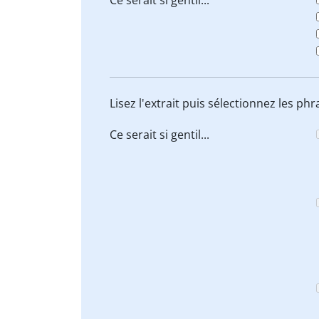
Ce serait
si
gentil...
Lisez l'extrait puis sélectionnez les phr
Ce serait
si
gentil...