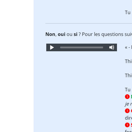
Tu
Non
,
oui
ou
si
? Pour les questions sui
Audio
« - 
Player
Thi
Thi
Tu
1
je 
1
dir
1