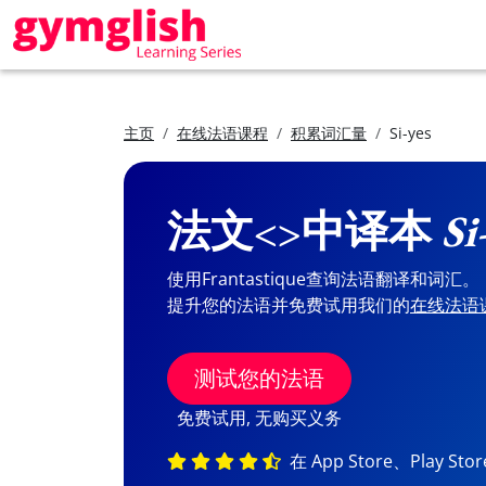
主页
在线法语课程
积累词汇量
Si-yes
法文<>中译本
Si
使用Frantastique查询法语翻译和词汇。
提升您的法语并免费试用我们的
在线法语
测试您的法语
免费试用, 无购买义务
在 App Store、Play St