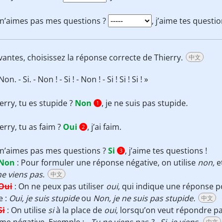
 n’aimes pas mes questions ?
, j’aime tes questio
vantes, choisissez la réponse correcte de Thierry.
中文
Non. - Si. - Non ! - Si ! - Non ! - Si ! Si ! Si ! »
erry, tu es stupide ?
Non
, je ne suis pas stupide.
1
erry, tu as faim ?
Oui
, j’ai faim.
2
 n’aimes pas mes questions ?
Si
, j’aime tes questions !
3
Non
:
Pour formuler une réponse négative, on utilise
non,
e
ne viens pas
.
中文
Oui
:
On ne peux pas utiliser
oui
, qui indique une réponse po
e :
Oui, je suis stupide
ou
Non, je ne suis pas stupide.
中文
Si
:
On utilise
si
à la place de
oui
, lorsqu’on veut répondre pa
中文