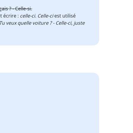
s ? - Celle-si.
 écrire :
celle-ci
.
Celle-ci
est utilisé
Tu veux quelle voiture ? - Celle-ci, juste