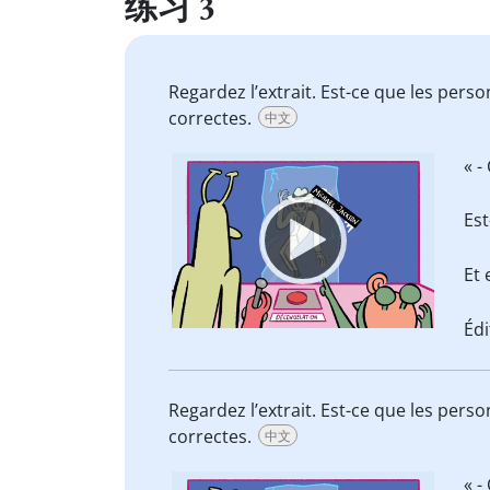
练习 3
Regardez l’extrait. Est-ce que les per
correctes.
中文
Video
« -
Player
Est
Et 
Édi
Regardez l’extrait. Est-ce que les per
correctes.
中文
Video
« -