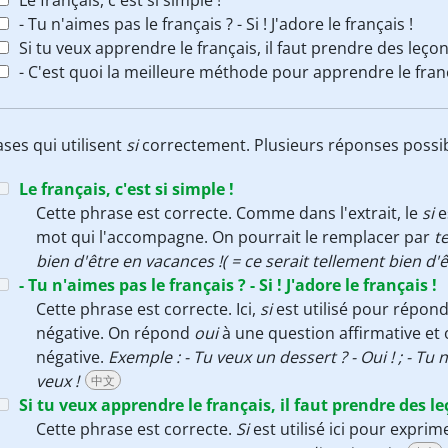
Le français, c'est si simple !
- Tu n'aimes pas le français ? - Si ! J'adore le français !
Si tu veux apprendre le français, il faut prendre des leçon
- C'est quoi la meilleure méthode pour apprendre le françai
ases qui utilisent
si
correctement. Plusieurs réponses possi
Le français, c'est si simple !
Cette phrase est correcte. Comme dans l'extrait, le
si
e
mot qui l'accompagne. On pourrait le remplacer par
t
bien d'être en vacances !( = ce serait tellement bien d'
- Tu n'aimes pas le français ? - Si ! J'adore le français !
Cette phrase est correcte. Ici,
si
est utilisé pour répon
négative. On répond
oui
à une question affirmative e
négative.
Exemple : - Tu veux un dessert ? - Oui ! ; - Tu n
veux !
中文
Si tu veux apprendre le français, il faut prendre des le
Cette phrase est correcte.
Si
est utilisé ici pour expri