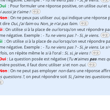
me négative. Exemple :
- Tu ne viens pas ? - Si, je viens.
Oui
:
Pour formuler une réponse positive, on utilise
oui
et u
 aussi je t’aime !
中文
Non
:
On ne peux pas utiliser
oui
, qui indique une réponse p
t dire
Oui, j’ai faim
ou
Non, je n’ai pas faim
.
中文
Si
:
On utilise
si
à la place de
oui
lorsqu’on veut répondre par
me négative. Exemple :
- Tu ne viens pas ? - Si, je viens.
中文
Si
:
On utilise
si
à la place de
oui
lorsqu’on veut répondre par
me négative. Exemple :
- Tu ne viens pas ? - Si, je viens.
Le
si
fois, on répète même le
si
à l’oral :
Si, si, je viens !
中文
Oui
:
La question posée est négative (
Tu
n
‘aimes
pas
mes qu
ière positive, il faut donc utiliser
si
et non
oui
.
中文
Non
:
On ne peut pas employer
non
dans une réponse affirm
s questions ?
, on peut répondre soit
Si, j’aime tes questions
文