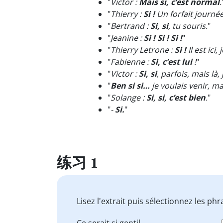
"
Victor :
Mais si, c’est normal
.
"
Thierry :
Si !
Un forfait journée 
"
Bertrand :
Si, si
, tu souris.
"
"
Jeanine :
Si ! Si ! Si !
"
"
Thierry Letrone :
Si !
Il est ici, 
"
Fabienne :
Si, c’est lui
!
"
"
Victor :
Si, si
, parfois, mais là, j
"
Ben si si…
je voulais venir, ma
"
Solange :
Si, si, c’est bien
.
"
"
-
Si.
"
练习 1
Lisez l'extrait puis sélectionnez les phr