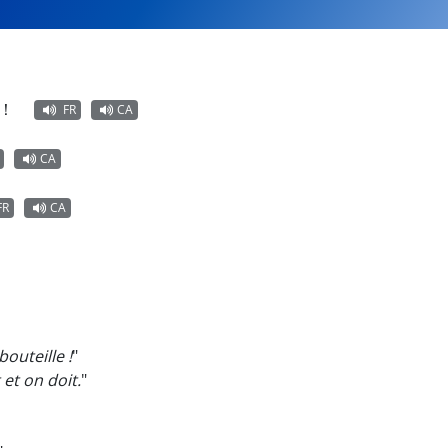
！
FR
CA
CA
FR
CA
outeille !
"
 et on doit.
"