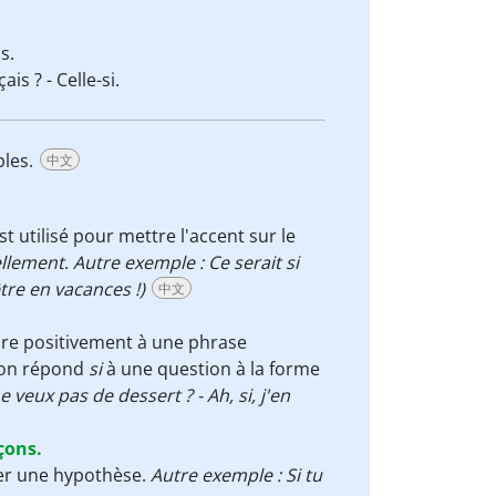
s.
s ? - Celle-si.
bles.
中文
st utilisé pour mettre l'accent sur le
ellement
.
Autre exemple : Ce serait si
être en vacances !)
中文
dre positivement à une phrase
t on répond
si
à une question à la forme
e veux pas de dessert ? - Ah, si, j'en
çons.
mer une hypothèse.
Autre exemple : Si tu