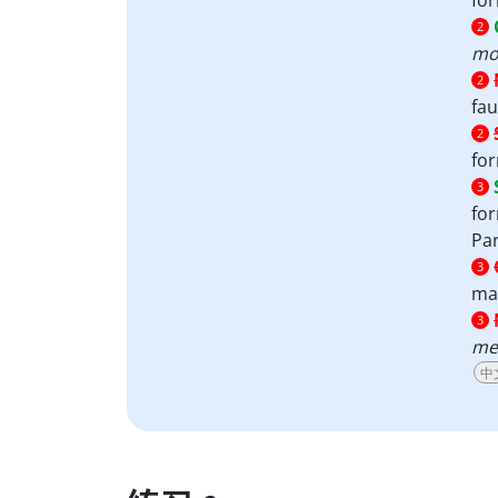
for
2
moi
2
fau
2
for
3
for
Par
3
man
3
me
中