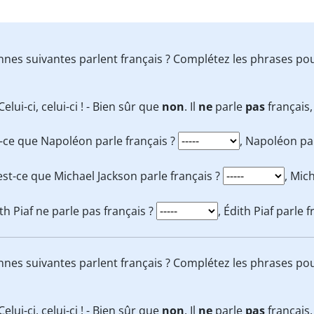
sonnes suivantes parlent français ? Complétez les phrases p
 Celui-ci, celui-ci ! - Bien sûr que
non
. Il
ne
parle
pas
français,
-ce que Napoléon parle français ?
, Napoléon par
est-ce que Michael Jackson parle français ?
, Mic
th Piaf ne parle pas français ?
, Édith Piaf parle f
sonnes suivantes parlent français ? Complétez les phrases p
 Celui-ci, celui-ci ! - Bien sûr que
non
. Il
ne
parle
pas
français,