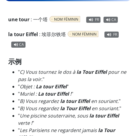
une tour
:
一个塔
NOM FÉMININ
FR
CA
la tour Eiffel
:
埃菲尔铁塔
NOM FÉMININ
FR
CA
示例
"
C) Vous tournez le dos à
la Tour Eiffel
pour ne
pas la voir.
"
"
Objet :
La tour Eiffel
"
"
Muriel :
La tour Eiffel
!
"
"
B) Vous regardez
la tour Eiffel
en souriant.
"
"
B) Vous regardez
la Tour Eiffel
en souriant.
"
"
Une piscine souterraine, sous
la tour Eiffel
verte !
"
"
Les Parisiens ne regardent jamais
la Tour