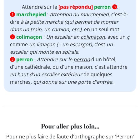
Attendre sur le
[pas répondu]
perron
.
3
marchepied
:
Attention au marchepied,
c'est-à-
1
dire
à la petite marche (qui permet de monter
dans un train, un camion, etc.),
en un seul mot.
colimaçon
:
Un escalier en
colimaçon
,
avec un
ç
2
comme
un limaçon (= un escargot),
c'est
un
escalier qui monte en spirale.
perron
:
Attendre sur le
perron
d'un hôtel,
3
d'une cathédrale, ou d'une maison, c'est attendre
en haut d'un escalier extérieur
de quelques
marches,
qui donne sur une porte d'entrée.
Pour aller plus loin...
Pour ne plus faire de faute d'orthographe sur 'Perron'