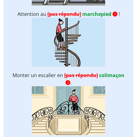
Attention au
[pas répondu]
marchepied
!
1
Monter un escalier en
[pas répondu]
colimaçon
.
2