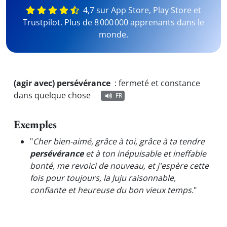
4,7 sur App Store, Play Store et
Trustpilot. Plus de 8 000 000 apprenants dans le
monde.
(agir avec) persévérance
:
fermeté et constance
dans quelque chose
FR
Exemples
"
Cher bien-aimé, grâce à toi, grâce à ta tendre
persévérance
et à ton inépuisable et ineffable
bonté, me revoici de nouveau, et j'espère cette
fois pour toujours, la Juju raisonnable,
confiante et heureuse du bon vieux temps.
"