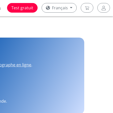
Test gratuit
Français
s
ographe en ligne
.
nde.