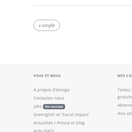
« vinyle
VOUS ET NOUS
NOS CO
A propos d'Aimigo
Testez 
gratui
Contactez-nous
Abonne
Jobs
On recrute
Avis ut
Greenglish
et
'Social Impact'
Actualités / Presse
et
blog
Aide (FAQ)