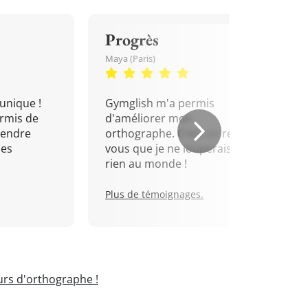
Progrès
Maya (Paris)
unique !
Gymglish m'a permis
rmis de
d'améliorer mon
rendre
orthographe. C'est un rendez-
mes
vous que je ne louperais pour
rien au monde !
Plus de témoignages.
rs d'orthographe !