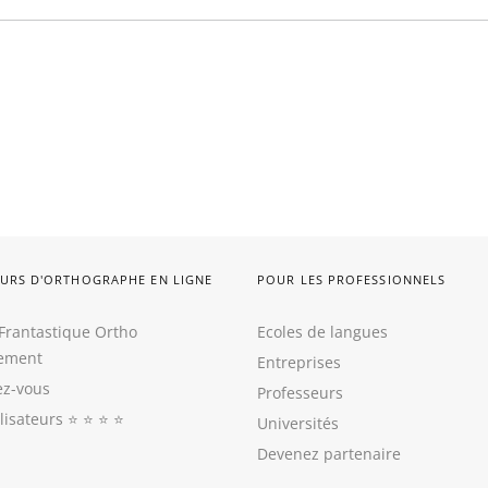
URS D'ORTHOGRAPHE EN LIGNE
POUR LES PROFESSIONNELS
Frantastique Ortho
Ecoles de langues
tement
Entreprises
z-vous
Professeurs
ilisateurs
⭐️ ⭐️ ⭐️ ⭐️
Universités
Devenez partenaire