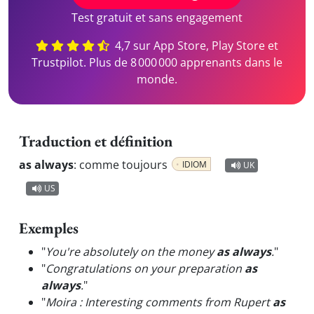
Test gratuit et sans engagement
4,7 sur App Store, Play Store et
Trustpilot. Plus de 8 000 000 apprenants dans le
monde.
Traduction et définition
as always
:
comme toujours
IDIOM
UK
US
Exemples
"
You're absolutely on the money
as always
.
"
"
Congratulations on your preparation
as
always
.
"
"
Moira : Interesting comments from Rupert
as