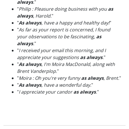
always
.
"
"
Philip : Pleasure doing business with you
as
always
, Harold.
"
"
As always
, have a happy and healthy day!
"
"
As far as your report is concerned, I found
your observations to be fascinating,
as
always
.
"
"
I received your email this morning, and I
appreciate your suggestions
as always
.
"
"
As always
, I'm Moira MacDonald, along with
Brent Vanderplop.
"
"
Moira : Oh you're very funny
as always
, Brent.
"
"
As always
, have a wonderful day.
"
"
I appreciate your candor
as always
.
"