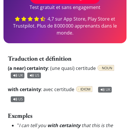
Test gratuit et sans engagement
4,7 sur App Store, Play Store et
Trustpilot. Plus de 8 000 000 apprenants dans le
monde.
Traduction et définition
(a near) certainty
:
(une quasi) certitude
NOUN
UK
US
with certainty
:
avec certitude
IDIOM
UK
US
Exemples
"
I can tell you
with certainty
that this is the