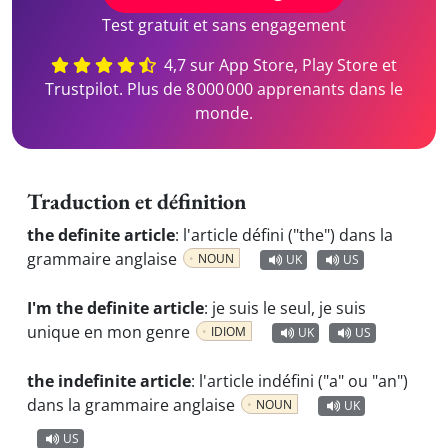
Test gratuit et sans engagement
4,7 sur App Store, Play Store et
Trustpilot. Plus de 8 000 000 apprenants dans le
monde.
Traduction et définition
the definite article
:
l'article défini ("the") dans la
grammaire anglaise
NOUN
UK
US
I'm the definite article
:
je suis le seul, je suis
unique en mon genre
IDIOM
UK
US
the indefinite article
:
l'article indéfini ("a" ou "an")
dans la grammaire anglaise
NOUN
UK
US