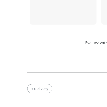
Evaluez vot
« delivery