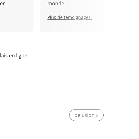
r...
monde !
Plus de témoignages.
ais en ligne
.
delusion »