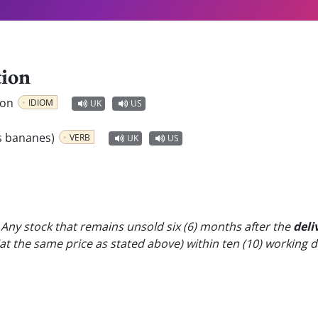
tion
son
IDIOM
UK
US
les bananes)
VERB
UK
US
 Any stock that remains unsold six (6) months after the
deli
at the same price as stated above) within ten (10) working d