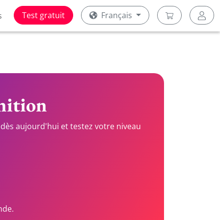
Test gratuit
Français
s
nition
dès aujourd'hui et testez votre niveau
nde.