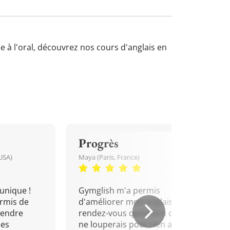
me à l'oral, découvrez nos cours d'anglais en
Progrès
USA)
Maya (Paris, France)
unique !
Gymglish m'a permis
rmis de
d'améliorer mon anglais. Un
rendre
rendez-vous quotidien que je
mes
ne louperais pour rien au