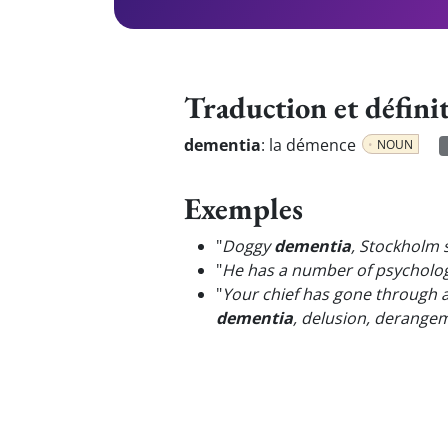
Traduction et défini
dementia
:
la démence
NOUN
Exemples
"
Doggy
dementia
, Stockholm 
"
He has a number of psycholog
"
Your chief has gone through a
dementia
, delusion, derangem