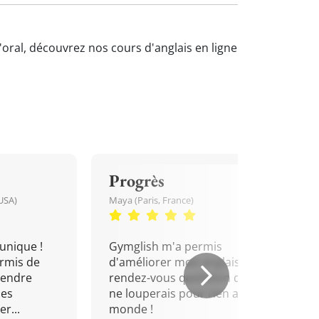
'oral, découvrez nos cours d'anglais en ligne
Progrès
USA)
Maya (Paris, France)
unique !
Gymglish m'a permis
rmis de
d'améliorer mon anglais. Un
rendre
rendez-vous quotidien que je
mes
ne louperais pour rien au
r...
monde !