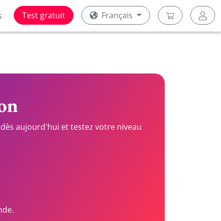
Test gratuit
Français
s
ion
dès aujourd'hui et testez votre niveau
nde.