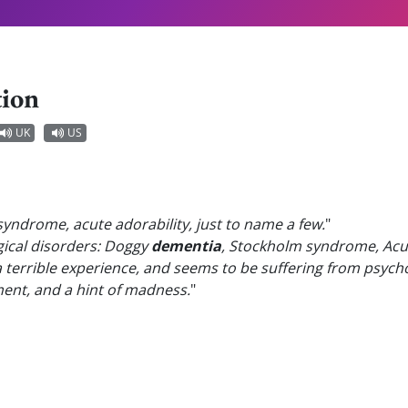
tion
UK
US
syndrome, acute adorability, just to name a few.
"
ical disorders: Doggy
dementia
, Stockholm syndrome, Acut
 terrible experience, and seems to be suffering from psycho
ent, and a hint of madness.
"