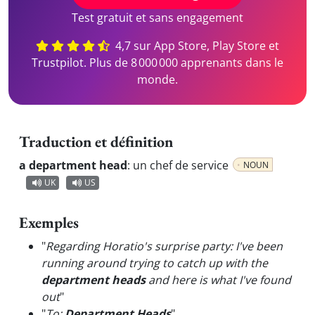
Test gratuit et sans engagement
4,7 sur App Store, Play Store et
Trustpilot. Plus de 8 000 000 apprenants dans le
monde.
Traduction et définition
a department head
:
un chef de service
NOUN
UK
US
Exemples
"
Regarding Horatio's surprise party: I've been
running around trying to catch up with the
department heads
and here is what I've found
out
"
"
To:
Department Heads
"