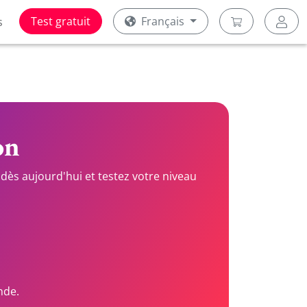
Test gratuit
Français
s
on
dès aujourd'hui et testez votre niveau
nde.