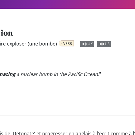
tion
aire exploser (une bombe)
VERB
UK
US
nating
a nuclear bomb in the Pacific Ocean.
"
is de 'Detonate' et progresser en anglais à l'écrit comme à l