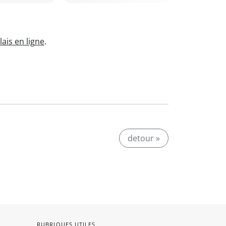
ais en ligne
.
detour »
RUBRIQUES UTILES