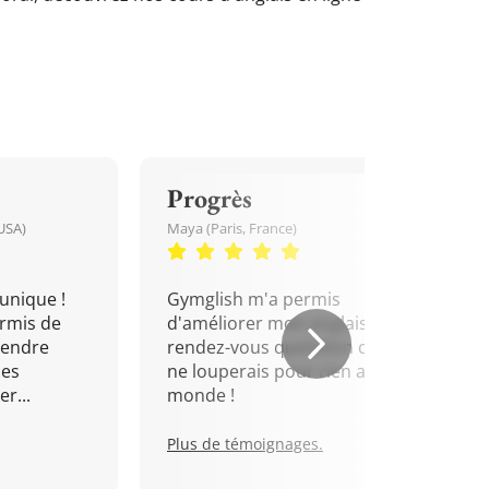
Progrès
USA)
Maya (Paris, France)
unique !
Gymglish m'a permis
rmis de
d'améliorer mon anglais. Un
rendre
rendez-vous quotidien que je
mes
ne louperais pour rien au
r...
monde !
Plus de témoignages.