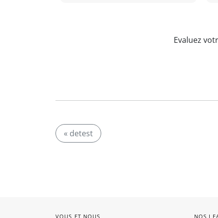
Evaluez vot
« detest
VOUS ET NOUS
NOS LE