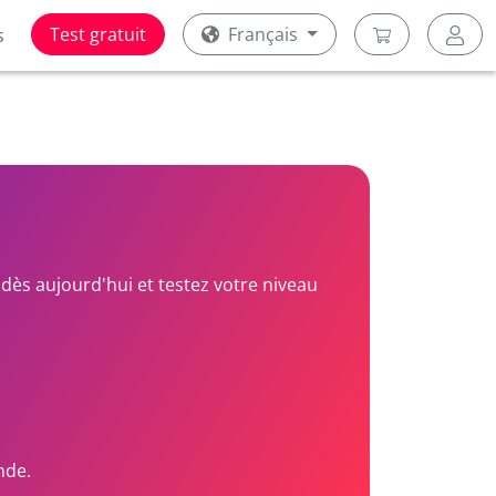
Test gratuit
Français
s
dès aujourd'hui et testez votre niveau
nde.