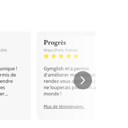
Progrès
USA)
Maya (Paris, France)
unique !
Gymglish m'a permis
rmis de
d'améliorer mon anglais. Un
rendre
rendez-vous quotidien que je
mes
ne louperais pour rien au
r...
monde !
Plus de témoignages.