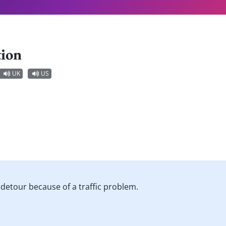
tion
UK
US
 a detour because of a traffic problem.