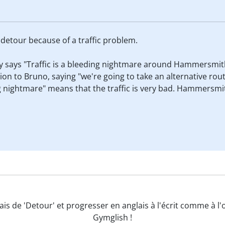
 a detour because of a traffic problem.
ly says "Traffic is a bleeding nightmare around Hammersmith
ion to Bruno, saying "we're going to take an alternative route
ing nightmare" means that the traffic is very bad. Hammers
ais de 'Detour' et progresser en anglais à l'écrit comme à l'
Gymglish !