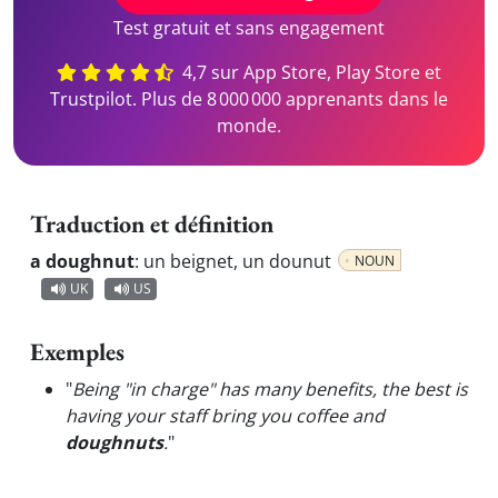
Test gratuit et sans engagement
4,7 sur App Store, Play Store et
Trustpilot. Plus de 8 000 000 apprenants dans le
monde.
Traduction et définition
a doughnut
:
un beignet, un dounut
NOUN
UK
US
Exemples
"
Being "in charge" has many benefits, the best is
having your staff bring you coffee and
doughnuts
.
"