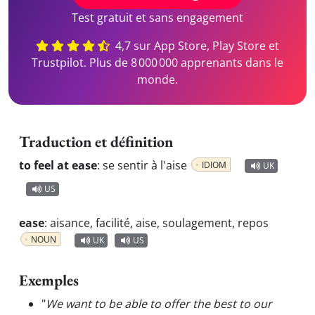
Test gratuit et sans engagement
4,7 sur App Store, Play Store et
Trustpilot. Plus de 8 000 000 apprenants dans le
monde.
Traduction et définition
to feel at ease
:
se sentir à l'aise
IDIOM
UK
US
ease
:
aisance, facilité, aise, soulagement, repos
NOUN
UK
US
Exemples
"
We want to be able to offer the best to our