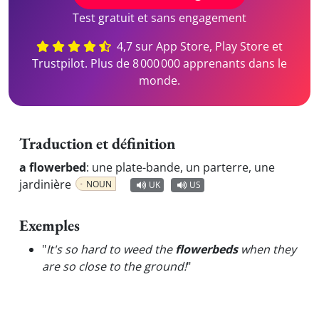
Test gratuit et sans engagement
4,7 sur App Store, Play Store et
Trustpilot. Plus de 8 000 000 apprenants dans le
monde.
Traduction et définition
a flowerbed
:
une plate-bande, un parterre, une
jardinière
NOUN
UK
US
Exemples
"
It's so hard to weed the
flowerbeds
when they
are so close to the ground!
"