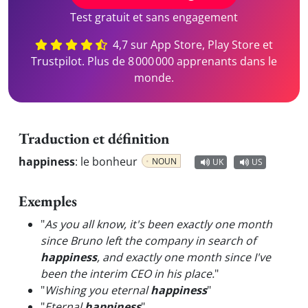
Test gratuit et sans engagement
4,7 sur App Store, Play Store et
Trustpilot. Plus de 8 000 000 apprenants dans le
monde.
Traduction et définition
happiness
:
le bonheur
NOUN
UK
US
Exemples
"
As you all know, it's been exactly one month
since Bruno left the company in search of
happiness
, and exactly one month since I've
been the interim CEO in his place.
"
"
Wishing you eternal
happiness
"
"
Eternal
happiness
"