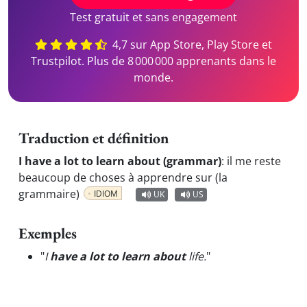
Test gratuit et sans engagement
4,7 sur App Store, Play Store et
Trustpilot. Plus de 8 000 000 apprenants dans le
monde.
Traduction et définition
I have a lot to learn about (grammar)
:
il me reste
beaucoup de choses à apprendre sur (la
grammaire)
IDIOM
UK
US
Exemples
"
I
have a lot to learn about
life.
"