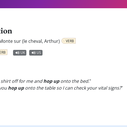
tion
Monte sur (le cheval, Arthur)
VERB
ERB
UK
US
r shirt off for me and
hop up
onto the bed.
"
 you
hop up
onto the table so I can check your vital signs?
"