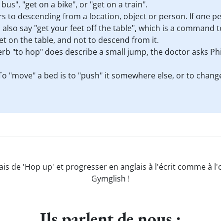
bus", "get on a bike", or "get on a train".
fers to descending from a location, object or person. If one p
also say "get your feet off the table", which is a command 
get on the table, and not to descend from it.
rb "to hop" does describe a small jump, the doctor asks Phi
 To "move" a bed is to "push" it somewhere else, or to change 
ais de 'Hop up' et progresser en anglais à l'écrit comme à l'
Gymglish !
Ils parlent de nous :