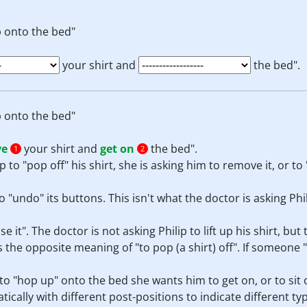
p onto the bed"
your shirt and
the bed".
p onto the bed"
ve
your shirt and
get on
the bed".
1
2
to "pop off" his shirt, she is asking him to remove it, or to "t
o "undo" its buttons. This isn't what the doctor is asking Phi
ise it". The doctor is not asking Philip to lift up his shirt, but
 the opposite meaning of "to pop (a shirt) off". If someone "
to "hop up" onto the bed she wants him to get on, or to sit 
tically with different post-positions to indicate different 