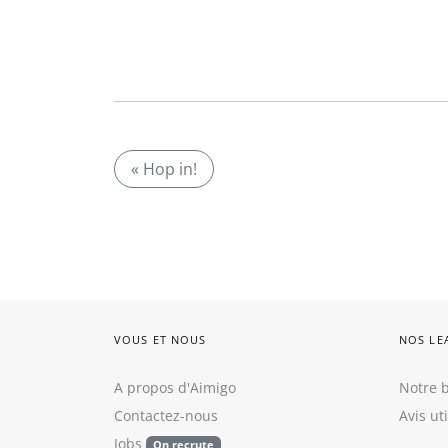
« Hop in!
VOUS ET NOUS
NOS LE
A propos d'Aimigo
Notre b
Contactez-nous
Avis ut
Jobs
On recrute