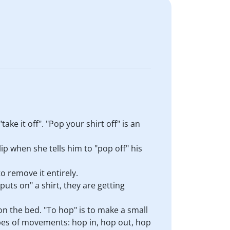
ake it off". "Pop your shirt off" is an
lip when she tells him to "pop off" his
 to remove it entirely.
puts on" a shirt, they are getting
on the bed. "To hop" is to make a small
types of movements: hop in, hop out, hop