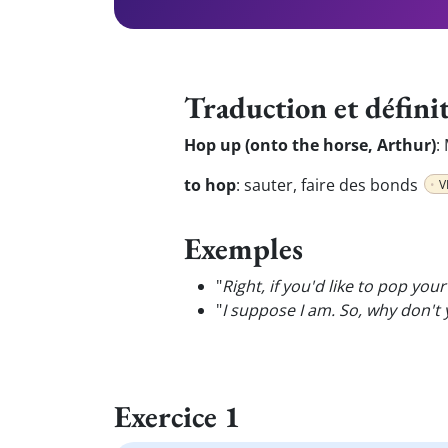
Traduction et défini
Hop up (onto the horse, Arthur)
:
to hop
:
sauter, faire des bonds
V
Exemples
"
Right, if you'd like to pop you
"
I suppose I am. So, why don't
Exercice 1