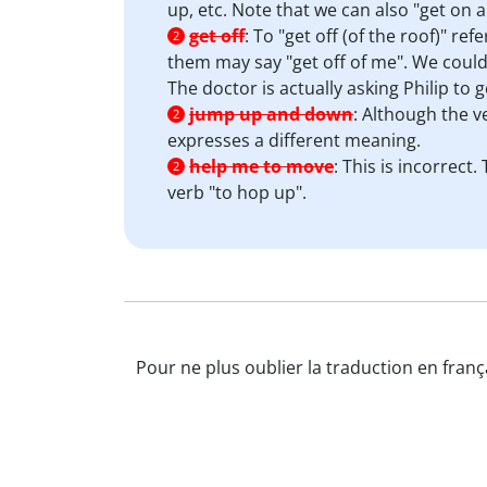
up, etc. Note that we can also "get on a 
get off
:
To "get off (of the roof)" re
2
them may say "get off of me". We could 
The doctor is actually asking Philip to 
jump up and down
:
Although the ve
2
expresses a different meaning.
help me to move
:
This is incorrect.
2
verb "to hop up".
Pour ne plus oublier la traduction en franç