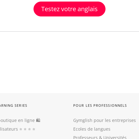
Testez votre anglais
ARNING SERIES
POUR LES PROFESSIONNELS
outique en ligne 🛍
Gymglish pour les entreprises
ilisateurs
⭐️ ⭐️ ⭐️ ⭐️
Ecoles de langues
Professeurs
&
Universités