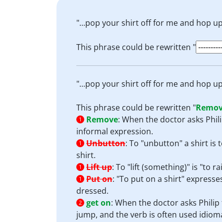
"...pop your shirt off for me and hop u
This phrase could be rewritten "
"...pop your shirt off for me and hop u
This phrase could be rewritten "
Remo
Remove
:
When the doctor asks Philip 
1
informal expression.
Unbutton
:
To "unbutton" a shirt is t
1
shirt.
Lift up
:
To "lift (something)" is "to ra
1
Put on
:
"To put on a shirt" expresses
1
dressed.
get on
:
When the doctor asks Philip 
2
jump, and the verb is often used idioma