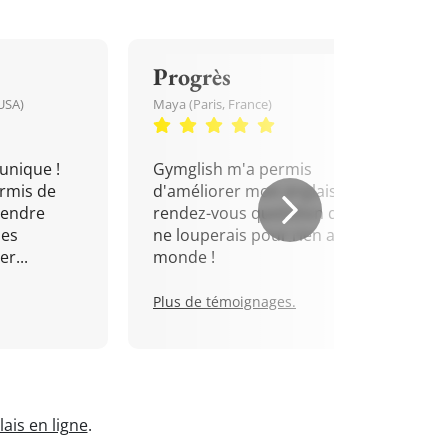
Progrès
USA)
Maya (Paris, France)
unique !
Gymglish m'a permis
rmis de
d'améliorer mon anglais. Un
rendre
rendez-vous quotidien que je
mes
ne louperais pour rien au
r...
monde !
Plus de témoignages.
ais en ligne
.