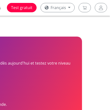
Test gratuit
Français
s
dès aujourd'hui et testez votre niveau
nde.