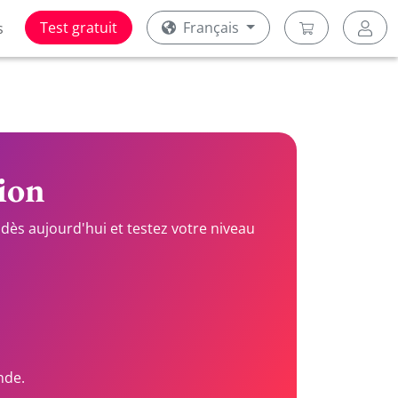
Test gratuit
Français
s
tion
dès aujourd'hui et testez votre niveau
nde.