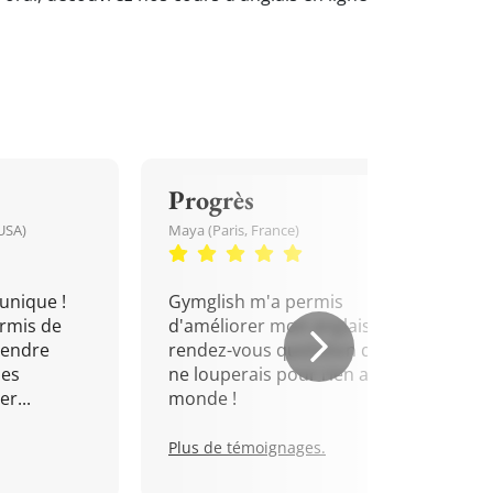
Progrès
USA)
Maya (Paris, France)
unique !
Gymglish m'a permis
rmis de
d'améliorer mon anglais. Un
rendre
rendez-vous quotidien que je
mes
ne louperais pour rien au
r...
monde !
Plus de témoignages.