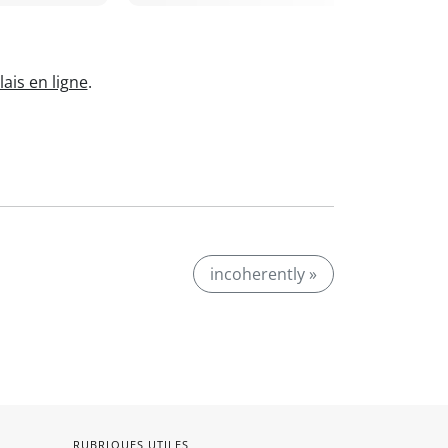
ais en ligne
.
incoherently »
RUBRIQUES UTILES