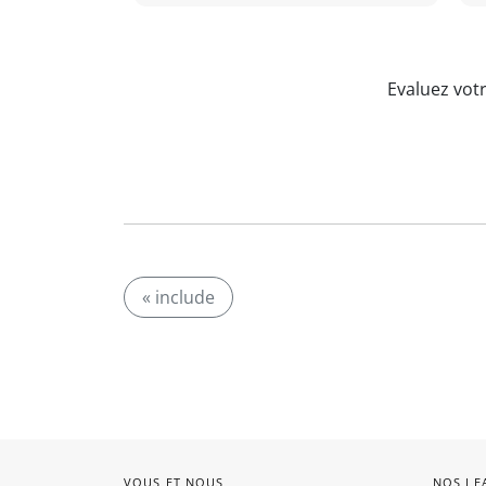
Evaluez vot
« include
VOUS ET NOUS
NOS LE