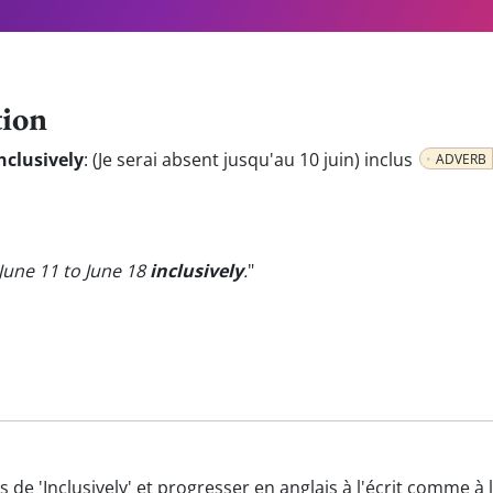
tion
inclusively
:
(Je serai absent jusqu'au 10 juin) inclus
ADVERB
m June 11 to June 18
inclusively
.
"
s de 'Inclusively' et progresser en anglais à l'écrit comme à 