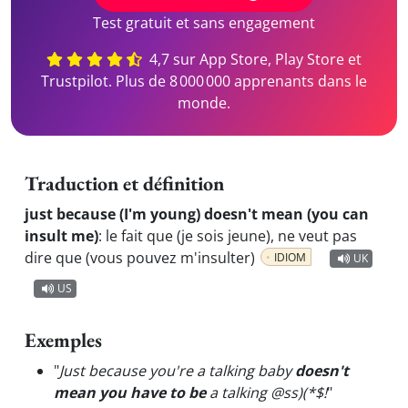
Test gratuit et sans engagement
4,7 sur App Store, Play Store et
Trustpilot. Plus de 8 000 000 apprenants dans le
monde.
Traduction et définition
just because (I'm young) doesn't mean (you can
insult me)
:
le fait que (je sois jeune), ne veut pas
dire que (vous pouvez m'insulter)
IDIOM
UK
US
Exemples
"
Just because you're a talking baby
doesn't
mean you have to be
a talking @ss)(*$!
"