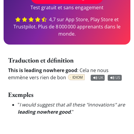
Test gratuit et sans engagement
4,7 sur App Store, Play Store et
Trustpilot. Plus de 8 000 000 apprenants dans le
monde.
Traduction et définition
This is leading nowhere good
:
Cela ne nous
emmène vers rien de bon
IDIOM
UK
US
Exemples
"
I would suggest that all these "innovations" are
leading nowhere good
.
"