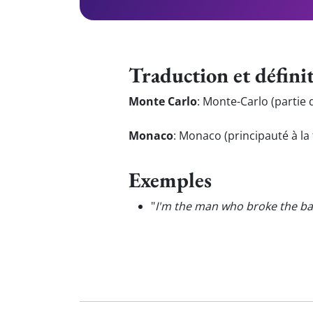
Traduction et défini
Monte Carlo
:
Monte-Carlo (partie
Monaco
:
Monaco (principauté à la 
Exemples
"
I'm the man who broke the b