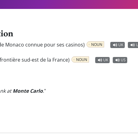
tion
 de Monaco connue pour ses casinos)
NOUN
UK
frontière sud-est de la France)
NOUN
UK
US
ank at
Monte Carlo
.
"