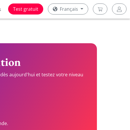
Test gratuit
Français
s
ition
dès aujourd'hui et testez votre niveau
nde.