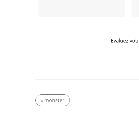
Evaluez vot
« monster