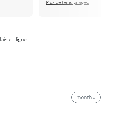
Plus de témoignages.
ais en ligne
.
month »