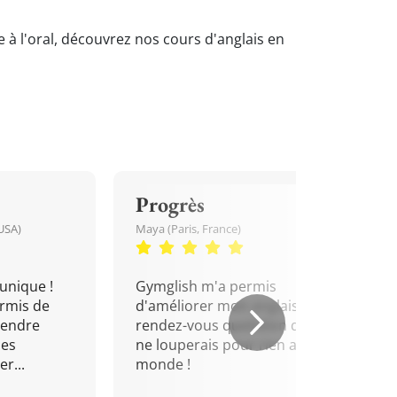
e à l'oral, découvrez nos cours d'anglais en
Progrès
USA)
Maya (Paris, France)
unique !
Gymglish m'a permis
rmis de
d'améliorer mon anglais. Un
rendre
rendez-vous quotidien que je
mes
ne louperais pour rien au
r...
monde !