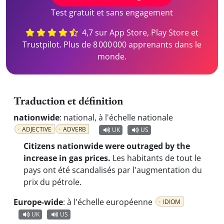
Test gratuit et sans engagement
4,7 sur App Store, Play Store et
Trustpilot. Plus de 8 000 000 apprenants dans le
monde.
Traduction et définition
nationwide
:
national, à l'échelle nationale
ADJECTIVE
ADVERB
UK
US
Citizens nationwide were outraged by the
increase in gas prices.
Les habitants de tout le
pays ont été scandalisés par l'augmentation du
prix du pétrole.
Europe-wide
:
à l'échelle européenne
IDIOM
UK
US