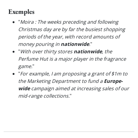
Exemples
"
Moira : The weeks preceding and following
Christmas day are by far the busiest shopping
periods of the year, with record amounts of
money pouring in
nationwide
.
"
"
With over thirty stores
nationwide
, the
Perfume Hut is a major player in the fragrance
game.
"
"
For example, I am proposing a grant of $1m to
the Marketing Department to fund a
Europe-
wide
campaign aimed at increasing sales of our
mid-range collections.
"