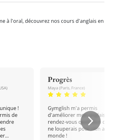
me à l'oral, découvrez nos cours d'anglais en
Progrès
USA)
Maya (Paris, France)
unique !
Gymglish m'a permis
rmis de
d'améliorer mon anglais. Un
rendre
rendez-vous quotidien que je
mes
ne louperais pour rien au
r...
monde !