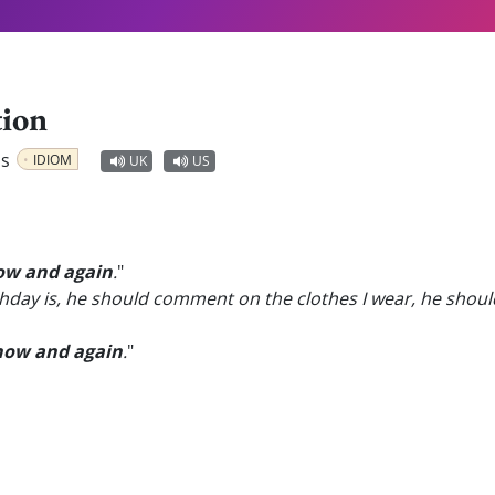
tion
ps
IDIOM
UK
US
ow and again
.
"
ay is, he should comment on the clothes I wear, he should
now and again
.
"