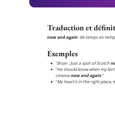
Traduction et défini
now and again
:
de temps en tem
Exemples
"
Brian : Just a spot of Scotch
n
"
He should know when my birthd
cinema
now and again
.
"
"
My heart's in the right place,