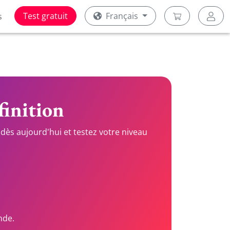
Test gratuit
Français
s
finition
dès aujourd'hui et testez votre niveau
nde.