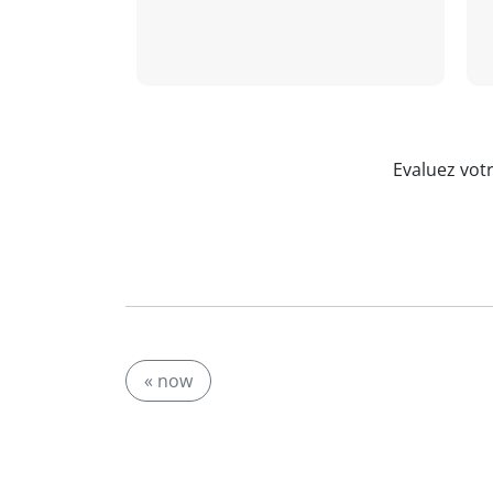
Evaluez vot
« now