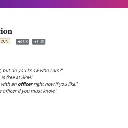
tion
NOUN
UK
US
r
, but do you know who I am?
"
, is free at 3PM.
"
 with an
officer
right now if you like.
"
ce officer if you must know.
"