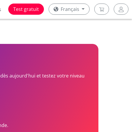
Test gratuit
Français
s
dès aujourd'hui et testez votre niveau
nde.