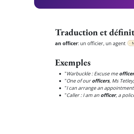
Traduction et défini
an officer
:
un officier, un agent
Exemples
"
Warbuckle : Excuse me
office
"
One of our
officers
, Ms Tetley
"
I can arrange an appointment
"
Caller : I am an
officer
, a poli