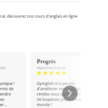
oral, découvrez nos cours d'anglais en ligne
Progrès
USA)
Maya (Paris, France)
unique !
Gymglish m'a permis
rmis de
d'améliorer mon anglais. Un
rendre
rendez-vous quotidien que je
mes
ne louperais pour rien au
r...
monde !