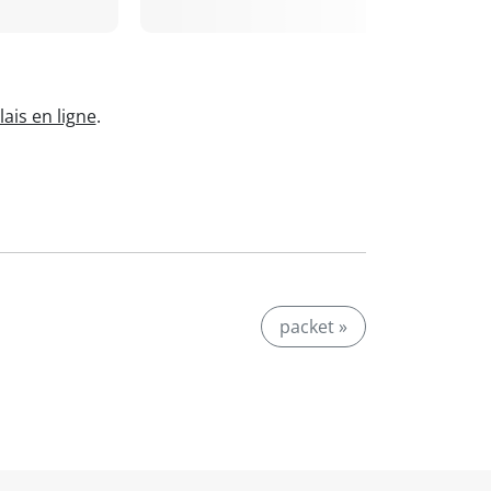
ais en ligne
.
packet »