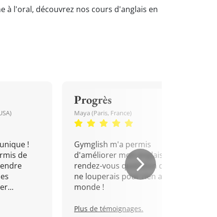
e à l'oral, découvrez nos cours d'anglais en
Progrès
USA)
Maya (Paris, France)
unique !
Gymglish m'a permis
rmis de
d'améliorer mon anglais. Un
rendre
rendez-vous quotidien que je
mes
ne louperais pour rien au
r...
monde !
Plus de témoignages.