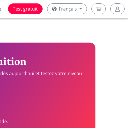
Test gratuit
Français
s
nition
dès aujourd'hui et testez votre niveau
nde.