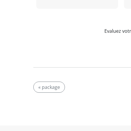
Evaluez vot
« package