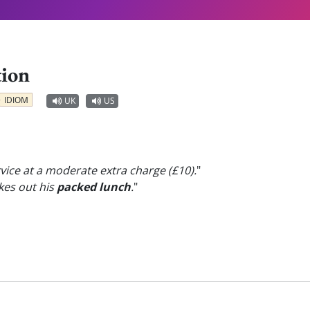
tion
IDIOM
UK
US
vice at a moderate extra charge (£10).
"
kes out his
packed lunch
.
"