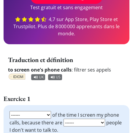
Test gratuit et sans engagement
4,7 sur App Store, Play Store et
Trustpilot. Plus de 8 000 000 apprenants dans le
monde.
Traduction et définition
to screen one's phone calls
:
filtrer ses appels
IDIOM
UK
US
Exercice 1
of the time I screen my phone
calls, because there are
people
I don't want to talk to.