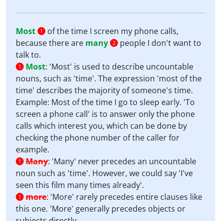
Most
of the time I screen my phone calls,
1
because there are
many
people I don't want to
2
talk to.
Most
:
'Most' is used to describe uncountable
1
nouns, such as 'time'. The expression 'most of the
time' describes the majority of someone's time.
Example: Most of the time I go to sleep early. 'To
screen a phone call' is to answer only the phone
calls which interest you, which can be done by
checking the phone number of the caller for
example.
Many
:
'Many' never precedes an uncountable
1
noun such as 'time'. However, we could say 'I've
seen this film many times already'.
more
:
'More' rarely precedes entire clauses like
1
this one. 'More' generally precedes objects or
subjects directly.