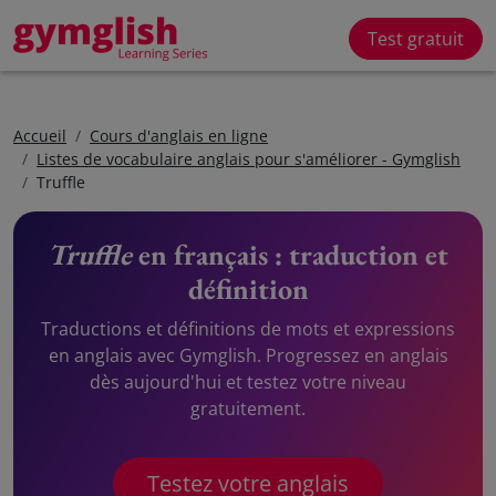
Test gratuit
Accueil
Cours d'anglais en ligne
Listes de vocabulaire anglais pour s'améliorer - Gymglish
Truffle
Truffle
en français : traduction et
définition
Traductions et définitions de mots et expressions
en anglais avec Gymglish. Progressez en anglais
dès aujourd'hui et testez votre niveau
gratuitement.
Testez votre anglais