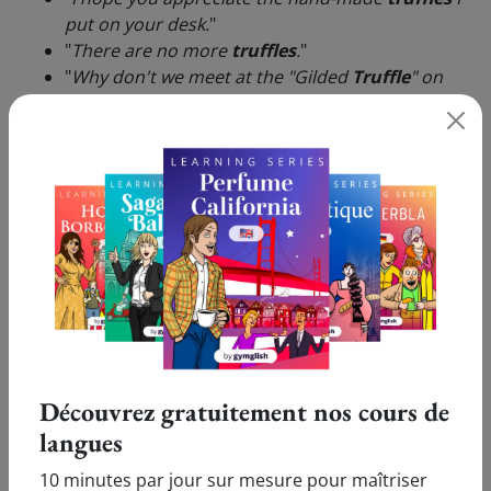
put on your desk.
"
"
There are no more
truffles
.
"
"
Why don't we meet at the "Gilded
Truffle
" on
Union street, at half one on Thursday?
"
Pour ne plus oublier la traduction en français de
'Truffle' et progresser en anglais à l'écrit comme à l'oral,
découvrez nos cours d'anglais en ligne Gymglish !
Découvrez gratuitement nos cours de
Ils parlent de nous :
langues
10 minutes par jour sur mesure pour maîtriser