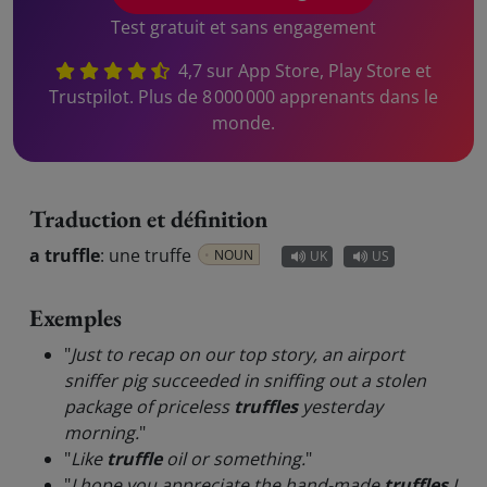
Test gratuit et sans engagement
4,7 sur App Store, Play Store et
Trustpilot. Plus de 8 000 000 apprenants dans le
monde.
Traduction et définition
a truffle
:
une truffe
NOUN
UK
US
Exemples
"
Just to recap on our top story, an airport
sniffer pig succeeded in sniffing out a stolen
package of priceless
truffles
yesterday
morning.
"
"
Like
truffle
oil or something.
"
"
I hope you appreciate the hand-made
truffles
I