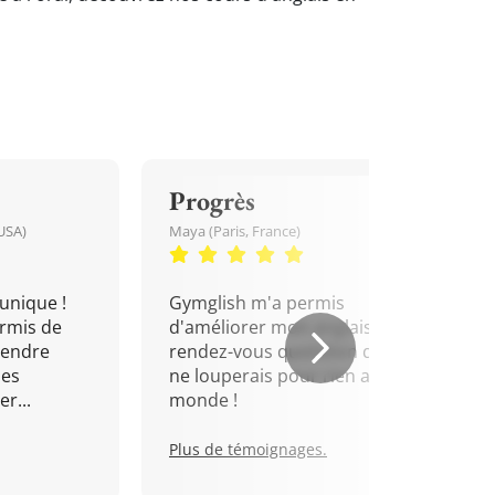
Progrès
USA)
Maya (Paris, France)
unique !
Gymglish m'a permis
rmis de
d'améliorer mon anglais. Un
rendre
rendez-vous quotidien que je
mes
ne louperais pour rien au
r...
monde !
Plus de témoignages.