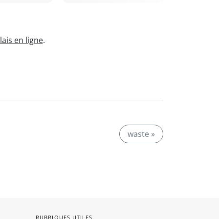
ais en ligne
.
waste »
RUBRIQUES UTILES