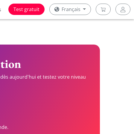
Test gratuit
Français
s
ition
dès aujourd'hui et testez votre niveau
nde.