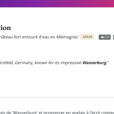
tion
hâteau-fort entouré d'eau en Allemagne)
NOUN
UK
 Krefeld, Germany, known for its impressive
Wasserburg
.
"
ais de 'Wasserburg' et progresser en anglais à l'écrit comm