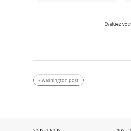
Evaluez vot
« washington post
VOUS ET NOUS
NOS LE