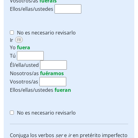
Vosotros/as
fuerais
Ellos/ellas/ustedes
No es necesario revisarlo
Ir
FR
Yo
fuera
Tú
Él/ella/usted
Nosotros/as
fuéramos
Vosotros/as
Ellos/ellas/ustedes
fueran
No es necesario revisarlo
Conjuga los verbos
ser
e
ir
en pretérito imperfecto