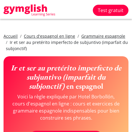
Test gratuit
Accueil
Cours d'espagnol en ligne
Grammaire espagnole
Ir et ser au pretérito imperfecto de subjuntivo (imparfait du
subjonctif)
Ir et ser au pretérito imperfecto de
subjuntivo (imparfait du
subjonctif)
en espagnol
Voici la règle expliquée par Hotel Borbollón,
cours d'espagnol en ligne : cours et exercices de
grammaire espagnole indispensables pour bien
construire ses phrases.