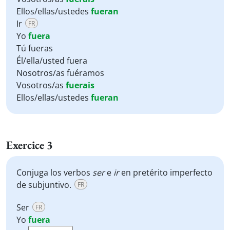
Ellos/ellas/ustedes
fueran
Ir
FR
Yo
fuera
Tú fueras
Él/ella/usted fuera
Nosotros/as fuéramos
Vosotros/as
fuerais
Ellos/ellas/ustedes
fueran
Exercice 3
Conjuga los verbos
ser
e
ir
en pretérito imperfecto
de subjuntivo.
FR
Ser
FR
Yo
fuera