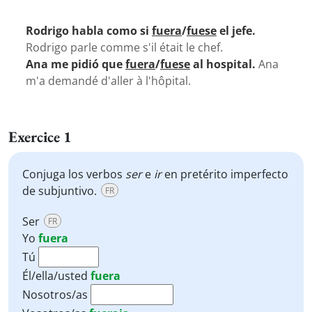
Rodrigo habla como si
fuera
/
fuese
el jefe.
Rodrigo parle comme s'il était le chef.
Ana me pidió que
fuera
/
fuese
al hospital.
Ana
m'a demandé d'aller à l'hôpital.
Exercice 1
Conjuga los verbos
ser
e
ir
en pretérito imperfecto
de subjuntivo.
FR
Ser
FR
Yo
fuera
Tú
Él/ella/usted
fuera
Nosotros/as