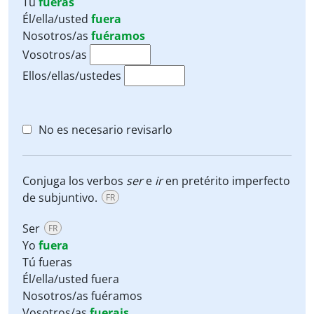
Tú
fueras
Él/ella/usted
fuera
Nosotros/as
fuéramos
Vosotros/as
Ellos/ellas/ustedes
No es necesario revisarlo
Conjuga los verbos
ser
e
ir
en pretérito imperfecto
de subjuntivo.
FR
Ser
FR
Yo
fuera
Tú fueras
Él/ella/usted fuera
Nosotros/as fuéramos
Vosotros/as
fuerais