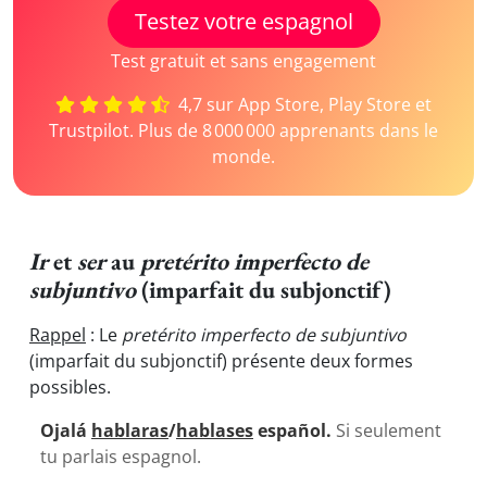
Testez votre espagnol
Test gratuit et sans engagement
4,7 sur App Store, Play Store et
Trustpilot. Plus de 8 000 000 apprenants dans le
monde.
Ir
et
ser
au
pretérito imperfecto de
subjuntivo
(imparfait du subjonctif)
Rappel
: Le
pretérito imperfecto de subjuntivo
(imparfait du subjonctif) présente deux formes
possibles.
Ojalá
hablaras
/
hablases
español.
Si seulement
tu parlais espagnol.