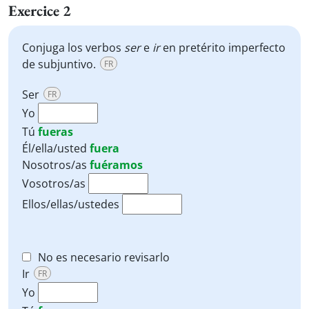
Exercice 2
Conjuga los verbos
ser
e
ir
en pretérito imperfecto
de subjuntivo.
FR
Ser
FR
Yo
Tú
fueras
Él/ella/usted
fuera
Nosotros/as
fuéramos
Vosotros/as
Ellos/ellas/ustedes
No es necesario revisarlo
Ir
FR
Yo