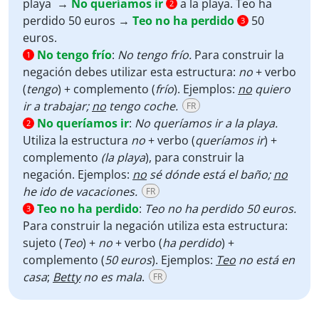
playa →
No queríamos ir
a la playa.
Teo ha
2
perdido 50 euros →
Teo no ha perdido
50
3
euros.
No tengo frío
:
No tengo frío.
Para construir la
1
negación debes utilizar esta estructura:
no
+ verbo
(
tengo
) + complemento (
frío
). Ejemplos:
no
quiero
ir a trabajar;
no
tengo coche.
FR
No queríamos ir
:
No queríamos ir a la playa.
2
Utiliza la estructura
no
+ verbo (
queríamos ir
) +
complemento
(la playa
), para construir la
negación. Ejemplos:
no
sé dónde está el baño;
no
he ido de vacaciones.
FR
Teo no ha perdido
:
Teo no ha perdido 50 euros.
3
Para construir la negación utiliza esta estructura:
sujeto (
Teo
) +
no
+ verbo (
ha perdido
) +
complemento (
50 euros
). Ejemplos:
Teo
no está en
casa
;
Betty
no es mala
.
FR