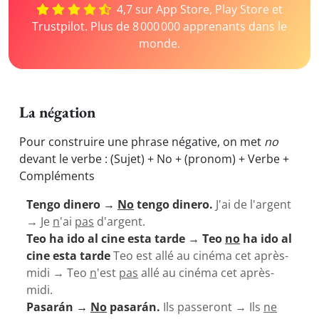
4,7 sur App Store, Play Store et
Trustpilot. Plus de 8 000 000 apprenants dans le
monde.
La négation
Pour construire une phrase négative, on met
no
devant le verbe : (Sujet) + No + (pronom) + Verbe +
Compléments
Tengo dinero →
No
tengo dinero.
J'ai de l'argent
→ Je
n
'ai
pas
d'argent.
Teo ha ido al cine esta tarde → Teo
no
ha ido al
cine esta tarde
Teo est allé au cinéma cet après-
midi → Teo
n
'est
pas
allé au cinéma cet après-
midi.
Pasarán →
No
pasarán.
Ils passeront
→
Ils
ne