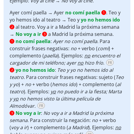
Ejemplo:
Voy al cine → No voy al cine.
Ayer comí paella
→
Ayer
no comí paella
.
Teo y
1
yo hemos ido al teatro
→
Teo y
yo no hemos ido
al teatro.
Voy a ir a Madrid la próxima semana
2
→
No voy a ir
a Madrid la próxima semana.
3
no comí paella
:
Ayer no comí paella
. Para
1
construir frases negativas:
no
+ verbo (
comí
) +
complemento (
paella
). Ejemplos:
no
encuentro el
cargador de mi teléfono; ayer
no
hizo frío
.
FR
yo no hemos ido
:
Teo y yo no hemos ido al
2
teatro
. Para construir frases negativas: sujeto (
Teo
y yo
) +
no
+ verbo (
hemos ido
) + complemento (
al
teatro
). Ejemplos:
yo
no puedo ir a la fiesta; Marta
y
yo
no hemos visto la última película de
Almodóvar.
FR
No voy a ir
:
No voy a ir a Madrid la próxima
3
semana
. Para construir la negación:
no
+ verbo
(
voy a ir
) + complemento (
a Madrid
). Ejemplos:
no