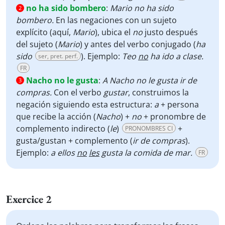
no ha sido bombero
:
Mario no ha sido
2
bombero.
En las negaciones con un sujeto
explícito (aquí,
Mario
), ubica el
no
justo después
del sujeto (
Mario
) y antes del verbo conjugado (
ha
sido
). Ejemplo:
Teo
no
ha ido a clase.
ser, pret. perf.
FR
Nacho no le gusta
:
A Nacho no le gusta ir de
3
compras.
Con el verbo
gustar
, construimos la
negación siguiendo esta estructura:
a
+ persona
que recibe la acción (
Nacho
) +
no
+ pronombre de
complemento indirecto (
le
)
+
PRONOMBRES CI
gusta/gustan + complemento (
ir de compras
).
Ejemplo:
a ellos
no
les
gusta la comida de mar.
FR
Exercice 2