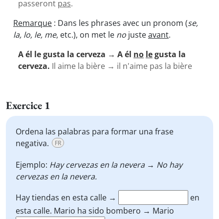
passeront
pas
.
Remarque
: Dans les phrases avec un pronom (
se,
la, lo, le, me
, etc.), on met le
no
juste
avant
.
A él le gusta la cerveza → A él
no
le
gusta la
cerveza.
Il aime la bière → il n'aime pas la bière
Exercice 1
Ordena las palabras para formar una frase
negativa.
FR
Ejemplo:
Hay cervezas en la nevera → No hay
cervezas en la nevera.
Hay tiendas en esta calle →
en
esta calle.
Mario ha sido bombero → Mario