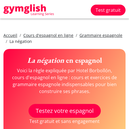
Test gratuit
Accueil
Cours d'espagnol en ligne
Grammaire espagnole
La négation
La négation
en espagnol
Voici la règle expliquée par Hotel Borbollón,
cours d'espagnol en ligne : cours et exercices de
grammaire espagnole indispensables pour bien
construire ses phrases.
Testez votre espagnol
Test gratuit et sans engagement