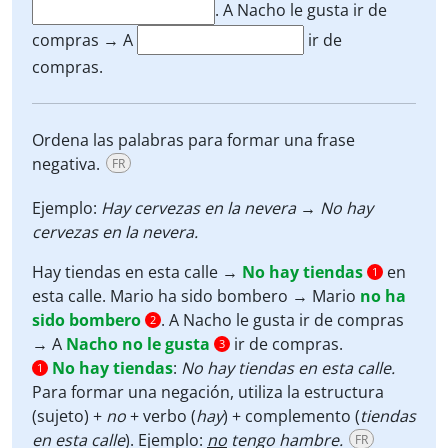
.
A Nacho le gusta ir de
compras → A
ir de
compras.
Ordena las palabras para formar una frase
negativa.
FR
Ejemplo:
Hay cervezas en la nevera → No hay
cervezas en la nevera.
Hay tiendas en esta calle →
No hay tiendas
en
1
esta calle.
Mario ha sido bombero → Mario
no ha
sido bombero
.
A Nacho le gusta ir de compras
2
→ A
Nacho no le gusta
ir de compras.
3
No hay tiendas
:
No
hay tiendas en esta calle.
1
Para formar una negación, utiliza la estructura
(sujeto) +
no
+ verbo (
hay
) + complemento (
tiendas
en esta calle
). Ejemplo:
no
tengo hambre.
FR