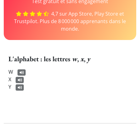
Test gratuit et sans engagement
4,7 sur App Store, Play Store et
Trustpilot. Plus de 8 000 000 apprenants dans le
monde.
L'alphabet : les lettres
w
,
x
,
y
W
X
Y