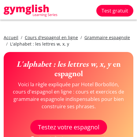
Test gratuit
Accueil
Cours d'espagnol en ligne
Grammaire espagnole
L'alphabet : les lettres w, x, y
L'alphabet : les lettres w, x, y
en
espagnol
Voici la règle expliquée par Hotel Borbollón,
cours d'espagnol en ligne : cours et exercices de
grammaire espagnole indispensables pour bien
construire ses phrases.
Testez votre espagnol