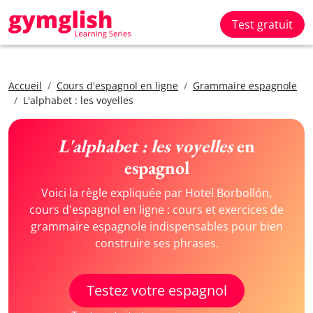
Test gratuit
Accueil
Cours d'espagnol en ligne
Grammaire espagnole
L'alphabet : les voyelles
L'alphabet : les voyelles
en
espagnol
Voici la règle expliquée par Hotel Borbollón,
cours d'espagnol en ligne : cours et exercices de
grammaire espagnole indispensables pour bien
construire ses phrases.
Testez votre espagnol