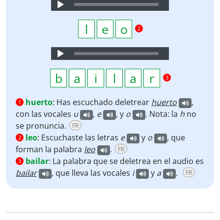
Audio
Player
2
Audio
Player
3
huerto
:
Has escuchado deletrear
huerto
,
1
con las vocales
u
,
e
, y
o
. Nota: la
h
no
se pronuncia.
FR
leo
:
Escuchaste las letras
e
y
o
, que
2
forman la palabra
leo
.
FR
bailar
:
La palabra que se deletrea en el audio es
3
bailar
, que lleva las vocales
i
y
a
.
FR