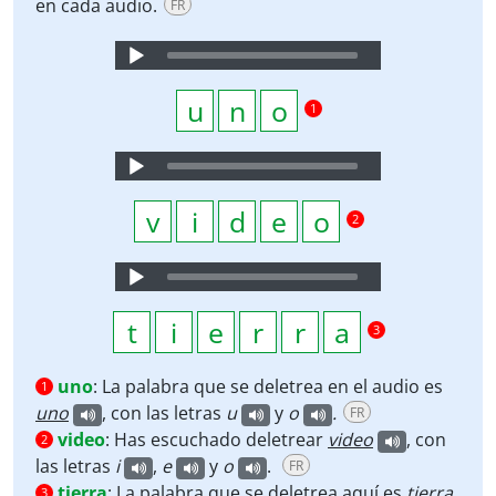
en cada audio.
FR
Audio
Player
1
Audio
Player
2
Audio
Player
3
uno
:
La palabra que se deletrea en el audio es
1
uno
, con las letras
u
y
o
.
FR
video
:
Has escuchado deletrear
video
,
con
2
las letras
i
,
e
y
o
.
FR
tierra
:
La palabra que se deletrea aquí es
tierra
3