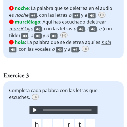
noche
:
La palabra que se deletrea en el audio
1
es
noche
, con las letras
o
y
e
.
FR
murciélago
:
Aquí has escuchado deletrear
2
murciélago
,
con las letras
u
,
i
,
e
(con
tilde)
,
a
y
o
.
FR
hola
:
La palabra que se deletrea aquí es
hola
3
, con las vocales
o
y
a
.
FR
Exercice 3
Completa cada palabra con las letras que
escuches.
FR
Audio
Player