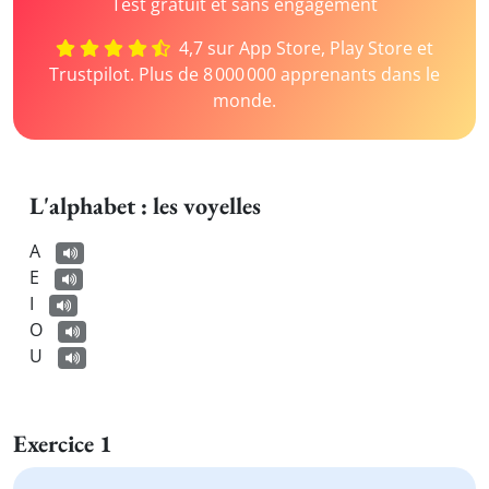
Test gratuit et sans engagement
4,7 sur App Store, Play Store et
Trustpilot. Plus de 8 000 000 apprenants dans le
monde.
L'alphabet : les voyelles
A
E
I
O
U
Exercice 1