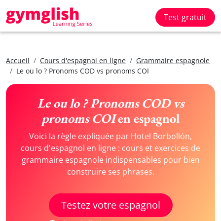
Test gratuit
Accueil
Cours d'espagnol en ligne
Grammaire espagnole
Le ou lo ? Pronoms COD vs pronoms COI
Le ou lo ? Pronoms COD vs
pronoms COI
en espagnol
Voici la règle expliquée par Hotel Borbollón,
cours d'espagnol en ligne : cours et exercices de
grammaire espagnole indispensables pour bien
construire ses phrases.
Testez votre espagnol