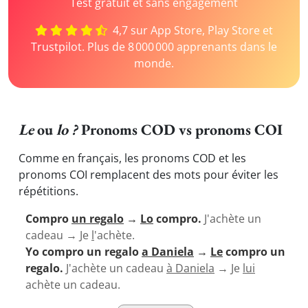
Test gratuit et sans engagement
4,7 sur App Store, Play Store et
Trustpilot. Plus de 8 000 000 apprenants dans le
monde.
Le
ou
lo ?
Pronoms COD vs pronoms COI
Comme en français, les pronoms COD et les
pronoms COI remplacent des mots pour éviter les
répétitions.
Compro
un regalo
→
Lo
compro.
J'achète un
cadeau → Je
l
'achète.
Yo compro un regalo
a Daniela
→
Le
compro un
regalo.
J'achète un cadeau
à Daniela
→ Je
lui
achète un cadeau.