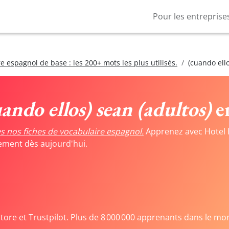
Pour les entreprise
e espagnol de base : les 200+ mots les plus utilisés.
(cuando ello
uando ellos) sean (adultos)
en
s nos fiches de vocabulaire espagnol.
Apprenez avec Hotel 
tement dès aujourd'hui.
Store et Trustpilot. Plus de 8 000 000 apprenants dans le mo