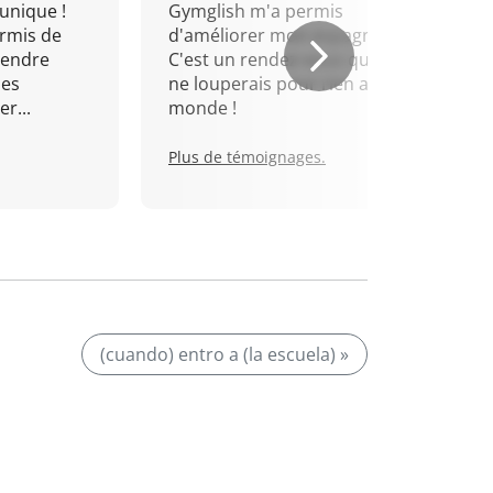
unique !
Gymglish m'a permis
rmis de
d'améliorer mon espagnol.
rendre
C'est un rendez-vous que je
mes
ne louperais pour rien au
r...
monde !
Plus de témoignages.
(cuando) entro a (la escuela) »