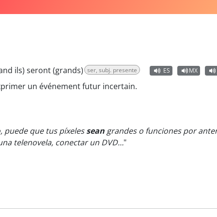
and ils) seront (grands)
ser, subj. presente
ES
MX
xprimer un événement futur incertain.
o, puede que tus píxeles
sean
grandes o funciones por anten
 una telenovela, conectar un DVD…
"