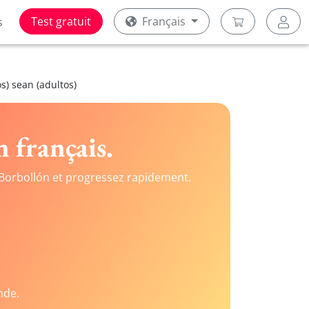
Test gratuit
Français
s
s) sean (adultos)
 français.
Borbollón et progressez rapidement.
nde.