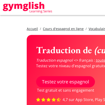
Accueil
Cours d'espagnol en ligne
Vocabulair
Traduction de
(c
Traduction espagnol <> français :
toute
Testez votre niveau d'espagnol gratui
Testez votre espagnol
Test gratuit et sans engagement
4,7 sur App Store, Play 